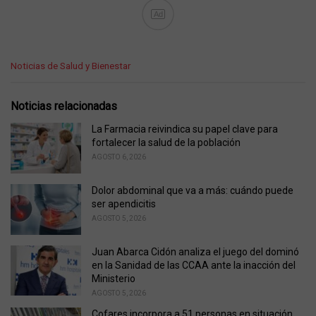
Ad
C
Noticias de Salud y Bienestar
a
t
e
Noticias relacionadas
g
o
La Farmacia reivindica su papel clave para
r
fortalecer la salud de la población
i
AGOSTO 6, 2026
e
s
Dolor abdominal que va a más: cuándo puede
:
ser apendicitis
AGOSTO 5, 2026
Juan Abarca Cidón analiza el juego del dominó
en la Sanidad de las CCAA ante la inacción del
Ministerio
AGOSTO 5, 2026
Cofares incorpora a 51 personas en situación