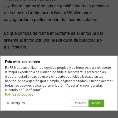
– y determinadas fórmulas de gestión indirecta previstas
en la Ley de Contratos del Sector Público para
salvaguardar la particularidad del modelo catalán.
Lo que cambia de forma importante es el enfoque del
sistema al introducir una nueva capa de burocracia y
justificación.
Asi, la gestión indirecta pasa a tener carácter “excepcional”
Esta web usa cookies
y cualquier fórmula de colaboración deberá justificar
En PR Noticias utilizamos cookies propias y de terceros para ofrecerte
la mejor experiencia de usuario posible al recordar tus preferencias,
previamente:
elaborar estadísticas de uso y ofrecerte publicidad basada en tus
hábitos de navegación (por ejemplo, páginas visitadas). Puedes aceptar
todas las cookies pulsando en el botón “Aceptar” o configurarlas
– que no es posible la gestión directa,
clicando en "Configurar".
– que la fórmula es sostenible económicamente, y
Política de cookies
– que garantiza calidad, accesibilidad y continuidad
Configurar
Rechazar
Aceptar
asistencial.