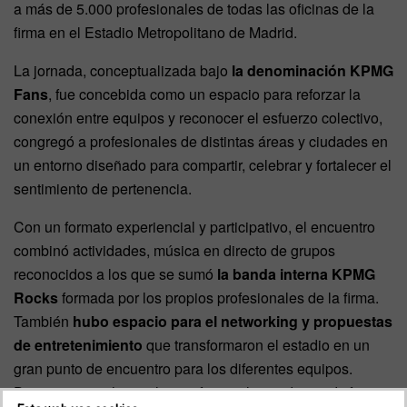
a más de 5.000 profesionales de todas las oficinas de la
firma en el Estadio Metropolitano de Madrid.
La jornada, conceptualizada bajo
la denominación KPMG
Fans
, fue concebida como un espacio para reforzar la
conexión entre equipos y reconocer el esfuerzo colectivo,
congregó a profesionales de distintas áreas y ciudades en
un entorno diseñado para compartir, celebrar y fortalecer el
sentimiento de pertenencia.
Con un formato experiencial y participativo, el encuentro
combinó actividades, música en directo de grupos
reconocidos a los que se sumó
la banda interna KPMG
Rocks
formada por los propios profesionales de la firma.
También
hubo espacio para el networking y propuestas
de entretenimiento
que transformaron el estadio en un
gran punto de encuentro para los diferentes equipos.
Durante varias horas, los profesionales pudieron disfrutar