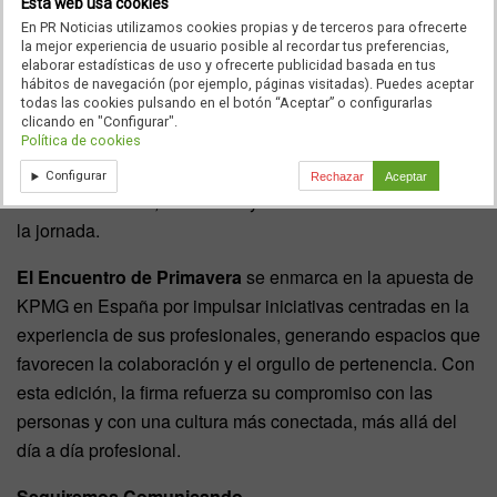
Esta web usa cookies
de una experiencia alejada del contexto habitual de
En PR Noticias utilizamos cookies propias y de terceros para ofrecerte
trabajo, favoreciendo el intercambio, la cercanía y la
la mejor experiencia de usuario posible al recordar tus preferencias,
convivencia entre compañeros.
elaborar estadísticas de uso y ofrecerte publicidad basada en tus
hábitos de navegación (por ejemplo, páginas visitadas). Puedes aceptar
todas las cookies pulsando en el botón “Aceptar” o configurarlas
Uno de los elementos diferenciales fue el protagonismo
clicando en "Configurar".
del concepto
#PeopleofKPMG
una iniciativa impulsada
Política de cookies
para compartir la experiencia desde dentro y poner en
Configurar
Rechazar
Aceptar
valor las historias, momentos y conexiones vividas durante
la jornada.
El Encuentro de Primavera
se enmarca en la apuesta de
KPMG en España por impulsar iniciativas centradas en la
experiencia de sus profesionales, generando espacios que
favorecen la colaboración y el orgullo de pertenencia. Con
esta edición, la firma refuerza su compromiso con las
personas y con una cultura más conectada, más allá del
día a día profesional.
Seguiremos Comunicando…