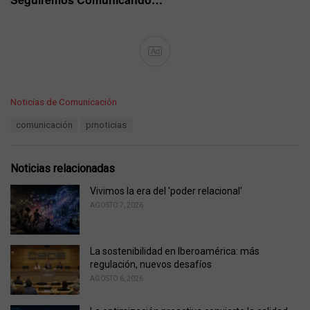
Ad
C
Noticias de Comunicación
a
T
comunicación
prnoticias
t
a
e
g
g
s
o
Noticias relacionadas
:
r
i
Vivimos la era del 'poder relacional'
e
AGOSTO 7, 2026
s
:
La sostenibilidad en Iberoamérica: más
regulación, nuevos desafíos
AGOSTO 6, 2026