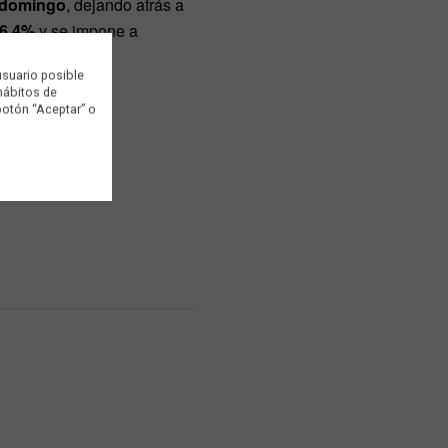
l domingo
, dejando atrás a
6,4%
y se impone a
usuario posible
 hábitos de
botón “Aceptar” o