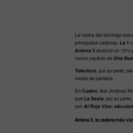
La noche del domingo estu
principales cadenas.
La 1
c
Antena 3
alcanzó un 12% y 1
nuevo capítulo de
Una Nue
Telecinco
, por su parte, pi
media de pantalla.
En
Cuatro
, Iker Jiménez f
que
La Sexta
, por su part
con
Al Rojo Vivo: eleccio
Antena 3, la cadena más vist