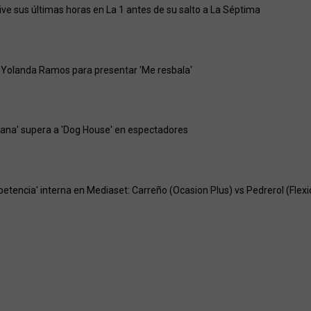
vive sus últimas horas en La 1 antes de su salto a La Séptima
 Yolanda Ramos para presentar 'Me resbala'
ejana' supera a 'Dog House' en espectadores
petencia' interna en Mediaset: Carreño (Ocasion Plus) vs Pedrerol (Flexi