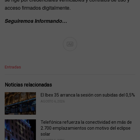
acceso firmados digitalmente.
Seguiremos Informando…
Ad
C
Entradas
a
t
e
Noticias relacionadas
g
o
El Ibex 35 arranca la sesión con subidas del 0,5%
r
AGOSTO 6, 2026
i
e
s
Telefónica refuerza la conectividad en más de
:
2.700 emplazamientos con motivo del eclipse
solar