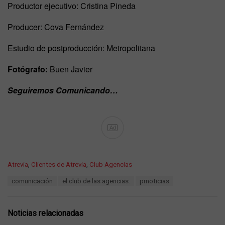
Productor ejecutivo: Cristina Pineda
Producer: Cova Fernández
Estudio de postproducción: Metropolitana
Fotógrafo:
Buen Javier
Seguiremos Comunicando…
Ad
C
Atrevia
,
Clientes de Atrevia
,
Club Agencias
a
T
comunicación
el club de las agencias.
prnoticias
t
a
e
g
g
s
o
Noticias relacionadas
:
r