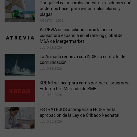
i
Por qué el calor cambia nuestros residuos y qué
e
podemos hacer para evitar malos olores y
s
plagas
:
AGOSTO 4, 2026
ATREVIA se consolidad como la única
consultora española en el ranking global de
M&A de Mergermarket
JULIO 31, 2026
La Armada renueva con INDIE su contrato de
comunicación
JULIO 31, 2026
KREAB se incorpora como partner al programa
Entorno Pre Mercado de BME
JULIO 30, 2026
ESTRATEGOS acompaña a FEDER en la
aprobación de la Ley de Cribado Neonatal
JULIO 30, 2026