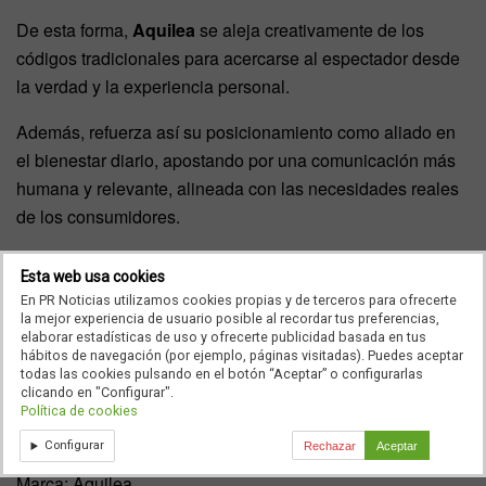
De esta forma,
Aquilea
se aleja creativamente de los
códigos tradicionales para acercarse al espectador desde
la verdad y la experiencia personal.
Además, refuerza así su posicionamiento como aliado en
el bienestar diario, apostando por una comunicación más
humana y relevante, alineada con las necesidades reales
de los consumidores.
La campaña tiene presencia en televisión, televisión
Esta web usa cookies
conectada, medios digitales, redes sociales y puntos de
En PR Noticias utilizamos cookies propias y de terceros para ofrecerte
venta, con adaptaciones pensadas para generar
la mejor experiencia de usuario posible al recordar tus preferencias,
elaborar estadísticas de uso y ofrecerte publicidad basada en tus
notoriedad y cercanía con el público.
hábitos de navegación (por ejemplo, páginas visitadas). Puedes aceptar
todas las cookies pulsando en el botón “Aceptar” o configurarlas
Ficha técnica
clicando en "Configurar".
Política de cookies
Anunciante:
Uriach
Configurar
Rechazar
Aceptar
Marca: Aquilea