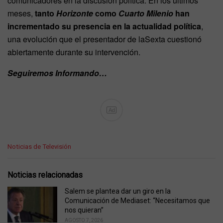
comunicadores en la discusión política. En los últimos
meses,
tanto
Horizonte
como
Cuarto Milenio
han
incrementado su presencia en la actualidad política
,
una evolución que el presentador de laSexta cuestionó
abiertamente durante su intervención.
Seguiremos Informando…
Ad
C
Noticias de Televisión
a
t
e
Noticias relacionadas
g
o
Salem se plantea dar un giro en la
r
Comunicación de Mediaset: “Necesitamos que
i
nos quieran”
e
AGOSTO 7, 2026