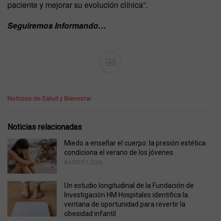
paciente y mejorar su evolución clínica”.
Seguiremos Informando…
Ad
C
Noticias de Salud y Bienestar
a
t
e
Noticias relacionadas
g
o
Miedo a enseñar el cuerpo: la presión estética
r
condiciona el verano de los jóvenes
i
AGOSTO 7, 2026
e
s
Un estudio longitudinal de la Fundación de
:
Investigación HM Hospitales identifica la
ventana de oportunidad para revertir la
obesidad infantil