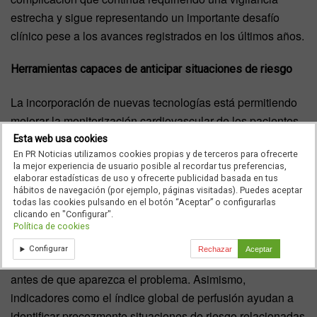
estrecha y sigue representando un importante desafío
clínico pese a los avances registrados en los últimos años.
Herramientas capaces de anticipar situaciones de riesgo
La incorporación de nuevas tecnologías está permitiendo
mejorar la monitorización cardiovascular de los pacientes
y avanzar hacia un abordaje cada vez más preventivo,
Esta web usa cookies
En PR Noticias utilizamos cookies propias y de terceros para ofrecerte
según aseguraron los especialistas participantes en el
la mejor experiencia de usuario posible al recordar tus preferencias,
curso.
elaborar estadísticas de uso y ofrecerte publicidad basada en tus
hábitos de navegación (por ejemplo, páginas visitadas). Puedes aceptar
todas las cookies pulsando en el botón “Aceptar” o configurarlas
Entre las herramientas más innovadoras destacan
clicando en "Configurar".
sistemas capaces de predecir con entre 10 y 15 minutos
Política de cookies
de antelación la probabilidad de que un paciente
Configurar
Rechazar
Aceptar
desarrolle un episodio de hipotensión, permitiendo actuar
antes de que aparezca el problema. Asimismo,
indicadores como el índice global de perfusión ayudan a
identificar precozmente situaciones de riesgo relacionadas