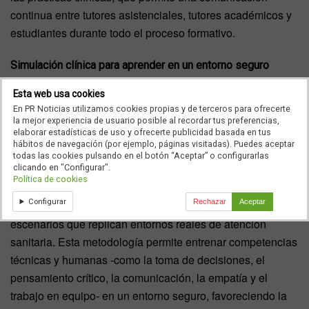
continua entre tutores asistenciales, tutores académicos y
estudiantes durante todo el proceso formativo.
Simulación clínica para aprender en un entorno seguro
Esta web usa cookies
Uno de los pilares del modelo formativo de la escuela es la
En PR Noticias utilizamos cookies propias y de terceros para ofrecerte
simulación clínica, presente desde el primer curso y
la mejor experiencia de usuario posible al recordar tus preferencias,
durante toda la formación. A lo largo del Grado, los
elaborar estadísticas de uso y ofrecerte publicidad basada en tus
hábitos de navegación (por ejemplo, páginas visitadas). Puedes aceptar
estudiantes realizan alrededor de 200 horas de prácticas
todas las cookies pulsando en el botón “Aceptar” o configurarlas
de laboratorio y simulación clínica en el Centro de
clicando en "Configurar".
Política de cookies
Simulación Clínica Avanzada, equipado con tecnología
Configurar
Rechazar
Aceptar
avanzada, salas de alta fidelidad, espacios de debriefing y
escenarios que replican entornos reales de atención
sanitaria. Esta metodología permite entrenar competencias
técnicas y humanas -como la toma de decisiones, el
pensamiento crítico, la comunicación, la empatía y el
trabajo en equipo- en un entorno seguro, favoreciendo la