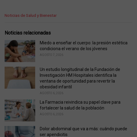
C
Noticias de Salud y Bienestar
a
t
e
Noticias relacionadas
g
o
Miedo a enseñar el cuerpo: la presión estética
r
condiciona el verano de los jóvenes
i
AGOSTO 7, 2026
e
s
Un estudio longitudinal de la Fundación de
:
Investigación HM Hospitales identifica la
ventana de oportunidad para revertir la
obesidad infantil
AGOSTO 6, 2026
La Farmacia reivindica su papel clave para
fortalecer la salud de la población
AGOSTO 6, 2026
Dolor abdominal que va a más: cuándo puede
ser apendicitis