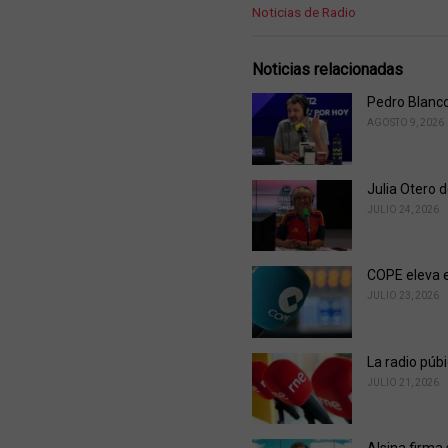
C
Noticias de Radio
a
t
e
Noticias relacionadas
g
o
Pedro Blanco
r
AGOSTO 9, 2026
i
e
s
Julia Otero 
:
JULIO 24, 2026
COPE eleva e
JULIO 23, 2026
La radio púb
JULIO 21, 2026