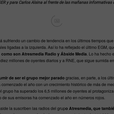
SER y para Carlos Alsina al frente de las mañanas informativas
Ad
tá sufriendo un cambio de tendencia en los últimos tiempos que
ales ligadas a la izquierda. Así lo ha reflejado el último EGM, 
 como son Atresmedia Radio y Ábside Media
. Lo ha hecho e
s diez millones de oyentes diarios y a RNE, que sigue sumida en
mir de ser el grupo mejor parado
gracias, en parte, a los úl
comenzado el año con un crecimiento histórico de más de medi
 el grupo ha superado los 6,5 millones de oyentes al protagoniza
to de sus emisoras ha comenzado el año en números rojos.
side la suscriben las radios del grup
o Atresmedia, que tambi