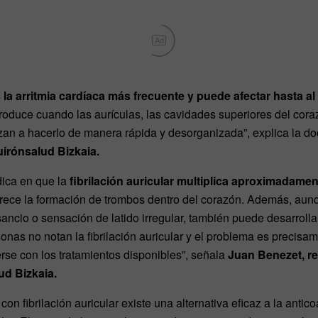
Ad
es la arritmia cardíaca más frecuente y puede afectar hasta 
oduce cuando las aurículas, las cavidades superiores del cora
an a hacerlo de manera rápida y desorganizada”, explica la do
uirónsalud Bizkaia.
dica en que la
fibrilación auricular multiplica aproximadamen
rece la formación de trombos dentro del corazón. Además, aun
ancio o sensación de latido irregular, también puede desarrolla
nas no notan la fibrilación auricular y el problema es precisa
erse con los tratamientos disponibles”, señala
Juan Benezet, r
ud Bizkaia.
on fibrilación auricular existe una alternativa eficaz a la anti