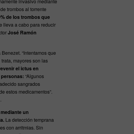
nimamente invasivo mediante
 de trombos al torrente
0% de los trombos que
se lleva a cabo para reducir
ctor
José Ramón
a Benezet. “Intentamos que
e trata, mayores son las
evenir el ictus en
s personas:
“Algunos
 padecido sangrados
o de estos medicamentos”.
.
a mediante un
ia.
La detección temprana
es con arritmias. Sin