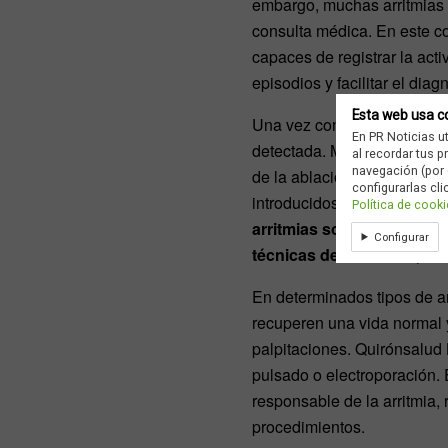
embargo, muchas arritmias 
consulta médica. En este con
capaces de registrar la act
episodios y facilitar el diag
Esta web usa c
Una vez confirmado el diagnó
En PR Noticias u
detectada. Mientras alguna
al recordar tus 
navegación (por 
de la ablación cardiaca. E
configurarlas cli
introducidos por la vena fem
Política de cook
arritmias son de las poc
Configurar
técnicas de ablación”, af
En determinados tipos de ar
recuperen una vida normal y
palpitaciones. Quirónsalud
pulsado o electroporación. E
responsable de la arritmia,
procedimientos.