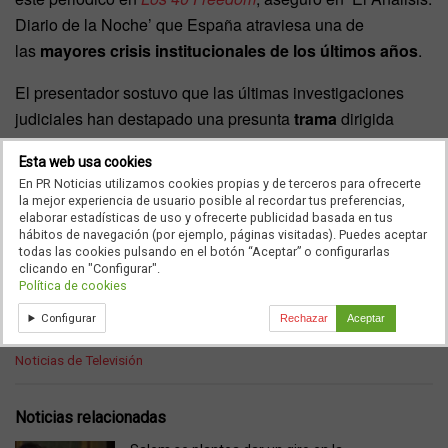
Diario de la Noche’ que España atraviesa una de
las
mayores crisis institucionales de los últimos años
.
El presentador sostuvo que las últimas investigaciones
judiciales han destapado una presunta
trama
dirigida
contra la UCO, jueces y fiscales, y vinculó estos hechos
Esta web usa cookies
al
entorno político del PSOE
.
En PR Noticias utilizamos cookies propias y de terceros para ofrecerte
la mejor experiencia de usuario posible al recordar tus preferencias,
Aquí su análisis completo
.
elaborar estadísticas de uso y ofrecerte publicidad basada en tus
hábitos de navegación (por ejemplo, páginas visitadas). Puedes aceptar
todas las cookies pulsando en el botón “Aceptar” o configurarlas
clicando en "Configurar".
Política de cookies
Ad
Configurar
Rechazar
Aceptar
C
Noticias de Televisión
a
t
e
Noticias relacionadas
g