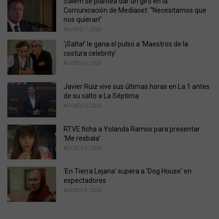
o
Salem se plantea dar un giro en la
r
Comunicación de Mediaset: “Necesitamos que
i
nos quieran”
e
AGOSTO 7, 2026
s
‘¡Salta!’ le gana el pulso a ‘Maestros de la
:
costura celebrity’
AGOSTO 6, 2026
Javier Ruiz vive sus últimas horas en La 1 antes
de su salto a La Séptima
AGOSTO 6, 2026
RTVE ficha a Yolanda Ramos para presentar
'Me resbala'
AGOSTO 5, 2026
'En Tierra Lejana' supera a 'Dog House' en
espectadores
AGOSTO 5, 2026