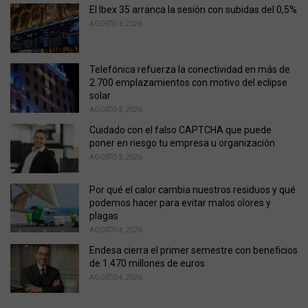
o
El Ibex 35 arranca la sesión con subidas del 0,5%
r
AGOSTO 6, 2026
i
e
s
Telefónica refuerza la conectividad en más de
:
2.700 emplazamientos con motivo del eclipse
solar
AGOSTO 5, 2026
Cuidado con el falso CAPTCHA que puede
poner en riesgo tu empresa u organización
AGOSTO 5, 2026
Por qué el calor cambia nuestros residuos y qué
podemos hacer para evitar malos olores y
plagas
AGOSTO 4, 2026
Endesa cierra el primer semestre con beneficios
de 1.470 millones de euros
AGOSTO 4, 2026