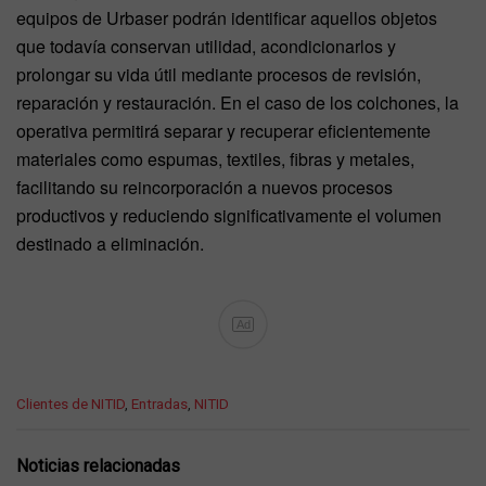
equipos de Urbaser podrán identificar aquellos objetos
que todavía conservan utilidad, acondicionarlos y
prolongar su vida útil mediante procesos de revisión,
reparación y restauración. En el caso de los colchones, la
operativa permitirá separar y recuperar eficientemente
materiales como espumas, textiles, fibras y metales,
facilitando su reincorporación a nuevos procesos
productivos y reduciendo significativamente el volumen
destinado a eliminación.
Ad
C
Clientes de NITID
,
Entradas
,
NITID
a
t
e
Noticias relacionadas
g