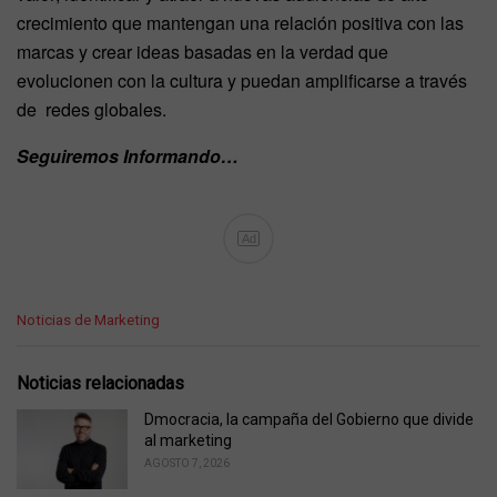
crecimiento que mantengan una relación positiva con las
marcas y crear ideas basadas en la verdad que
evolucionen con la cultura y puedan amplificarse a través
de redes globales.
Seguiremos Informando…
Ad
C
Noticias de Marketing
a
t
e
Noticias relacionadas
g
o
Dmocracia, la campaña del Gobierno que divide
r
al marketing
i
AGOSTO 7, 2026
e