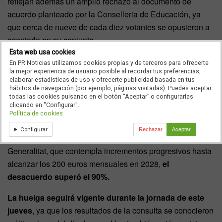
reflejan además un amplio rechazo al documento de
acuerdo planteado por la Conselleria de Educación, ya
que cerca de nueve de cada diez votantes se opusieron a
aceptarlo en su conjunto.
Esta web usa cookies
El único apartado que logró un respaldo mayoritario
En PR Noticias utilizamos cookies propias y de terceros para ofrecerte
la mejor experiencia de usuario posible al recordar tus preferencias,
fue el relativo a la reducción de la carga burocrática
elaborar estadísticas de uso y ofrecerte publicidad basada en tus
que soportan los docentes
. Por el contrario, las
hábitos de navegación (por ejemplo, páginas visitadas). Puedes aceptar
todas las cookies pulsando en el botón “Aceptar” o configurarlas
propuestas sobre salarios, enseñanza en valenciano,
clicando en "Configurar".
inclusión educativa, Formación Profesional, plantillas,
Política de cookies
ratios e infraestructuras recibieron elevados porcentajes de
Configurar
Rechazar
Aceptar
rechazo.
En el caso de la oferta retributiva
de la
Generalitat, que contempla incrementos progresivos hasta
alcanzar los 200 euros mensuales en 2028,
el
desacuerdo superó el 90%.
La huelga seguirá vigente durante la jornada de este
jueves
, ya que los resultados de la consulta se conocieron