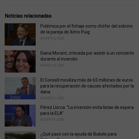
a
t
e
Noticias relacionadas
g
o
Polémica por el fichaje como chófer del sobrino
r
de la pareja de Ximo Puig
i
AGOSTO 6, 2026
e
s
Diana Morant, criticada por asistir a un concierto
:
durante el incendio
AGOSTO 6, 2026
El Consell moviliza más de 65 millones de euros
para la recuperación de cauces afectados por la
dana
AGOSTO 5, 2026
Pérez Llorca: “La inversión evita listas de espera
para la ELA”
AGOSTO 4, 2026
¿Qué pasó con la ayuda de Bukele para