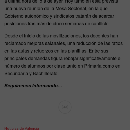
a última hora del día de ayer. Hoy también está prevista
una nueva reunión de la Mesa Sectorial, en la que
Gobierno autonómico y sindicatos tratarán de acercar
posiciones tras más de cinco semanas de conflicto.
Desde el inicio de las movilizaciones, los docentes han
reclamado mejoras salariales, una reducción de las ratios
en las aulas y refuerzos en las plantillas. Entre sus
principales demandas figura rebajar significativamente el
número de alumnos por clase tanto en Primaria como en
Secundaria y Bachillerato.
Seguiremos Informando…
Ad
C
Noticias de Valencia