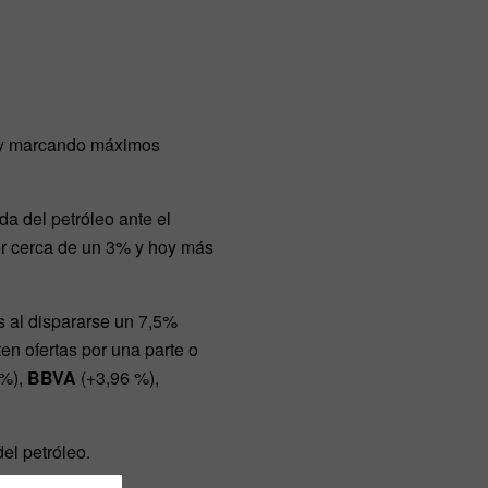
e y marcando máximos
da del petróleo ante el
er cerca de un 3% y hoy más
s al dispararse un 7,5%
en ofertas por una parte o
 %),
BBVA
(+3,96 %),
el petróleo.