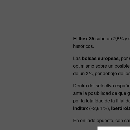
El
Ibex 35
sube un 2,5% y 
históricos.
Las
bolsas europeas
, por
optimismo sobre un posible
de un 2%, por debajo de los
Dentro del selectivo españo
ante la posibilidad de que 
por la totalidad de la filia
Inditex
(+2,64 %),
Iberdrol
En en lado opuesto, con ca