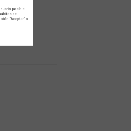
usuario posible
 hábitos de
botón “Aceptar” o