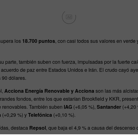
Ad
supera los
18.700 puntos
, con casi todos sus valores en verd
 su parte, también suben con fuerza, impulsadas por la fuerte caí
 acuerdo de paz entre Estados Unidos e Irán. El crudo cayó ay
 90 dólares.
l,
Acciona Energía Renovable y Acciona
son las más alcista
grandes fondos, entre los que estarían Brookfield y KKR, present
l de renovables. También suben
IAG
(+6,05 %),
Santander
(+4,20
a
(+0,29 %) y
Telefónica
(+0,10 %).
ídas, destaca
Repsol
, que baja el 4,9 % a causa del descenso d