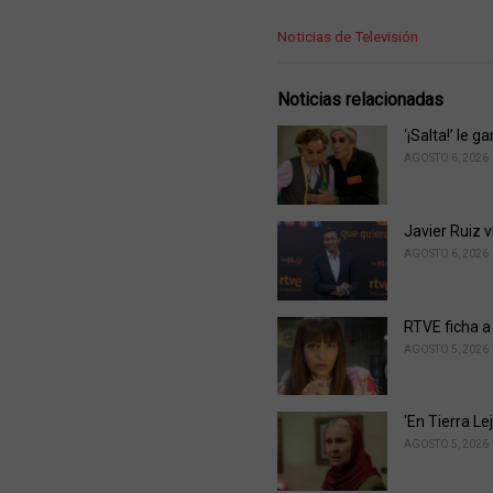
C
Noticias de Televisión
a
t
e
Noticias relacionadas
g
o
‘¡Salta!’ le 
r
AGOSTO 6, 2026
i
e
s
Javier Ruiz 
:
AGOSTO 6, 2026
RTVE ficha a
AGOSTO 5, 2026
'En Tierra L
AGOSTO 5, 2026