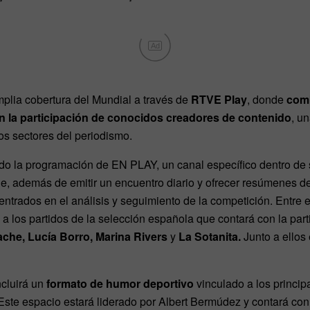
Ad
lia cobertura del Mundial a través de
RTVE Play
, donde
comb
n la participación de conocidos creadores de contenido
, u
nos sectores del periodismo.
do la programación de EN PLAY, un canal específico dentro de s
, además de emitir un encuentro diario y ofrecer resúmenes de
entrados en el análisis y seguimiento de la competición. Entre e
 a los partidos de la selección española que contará con la part
che, Lucía Borro, Marina Rivers
y
La Sotanita.
Junto a ellos 
cluirá un
formato de humor deportivo
vinculado a los princi
 Este espacio estará liderado por Albert Bermúdez y contará con