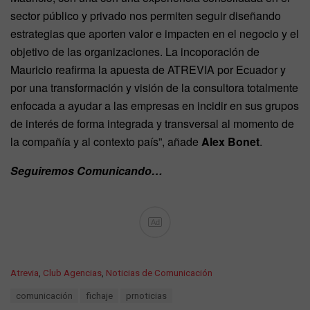
sector público y privado nos permiten seguir diseñando
estrategias que aporten valor e impacten en el negocio y el
objetivo de las organizaciones. La incoporación de
Mauricio reafirma la apuesta de ATREVIA por Ecuador y
por una transformación y visión de la consultora totalmente
enfocada a ayudar a las empresas en incidir en sus grupos
de interés de forma integrada y transversal al momento de
la compañía y al contexto país”, añade
Alex Bonet
.
Seguiremos Comunicando…
Ad
C
Atrevia
,
Club Agencias
,
Noticias de Comunicación
a
T
comunicación
fichaje
prnoticias
t
a
e