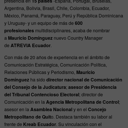
presencia en
15 países
-España, Portugal, Bruselas,
Argentina, Bolivia, Brasil, Chile, Colombia, Ecuador,
México, Panamá, Paraguay, Perú y República Dominicana
y Uruguay- y un equipo de más de
600
profesionales
multidisciplinares, acaba de nombrar
a
Mauricio Domínguez
nuevo Country Manager
de
ATREVIA Ecuador
.
Con más de 20 años de experiencia en el ámbito de
Comunicación Estratégica, Comunicación Política,
Relaciones Públicas y Periodismo,
Mauricio
Domínguez
ha sido
director nacional de Comunicación
del Consejo de la Judicatura
;
asesor de Presidencia
del Tribunal Contencioso Electoral
; director de
Comunicación en la
Agencia Metropolitana de Control
;
asesor en la
Asamblea Nacional
y en el
Concejo
Metropolitano de Quit
o. Destaca también su labor al
frente de
Kreab Ecuador
. Su vinculación con el