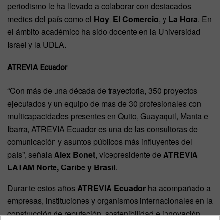
periodismo le ha llevado a colaborar con destacados
medios del país como el
Hoy
,
El Comercio
, y
La Hora
. En
el ámbito académico ha sido docente en la Universidad
Israel y la UDLA.
ATREVIA Ecuador
“Con más de una década de trayectoria, 350 proyectos
ejecutados y un equipo de más de 30 profesionales con
multicapacidades presentes en Quito, Guayaquil, Manta e
Ibarra, ATREVIA Ecuador es una de las consultoras de
comunicación y asuntos públicos más influyentes del
país”, señala
Alex Bonet
, vicepresidente de
ATREVIA
LATAM Norte, Caribe y Brasil
.
Durante estos años
ATREVIA Ecuador
ha acompañado a
empresas, instituciones y organismos internacionales en la
construcción de reputación, sostenibilidad e innovación,