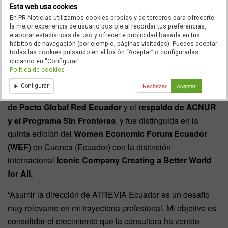
aportando estrategia y propósito a cada historia. Sus
Esta web usa cookies
En PR Noticias utilizamos cookies propias y de terceros para ofrecerte
resultados se han visto reconocidos internacionalmente
la mejor experiencia de usuario posible al recordar tus preferencias,
con distinciones en prestigiosos
Stevie Awards,
en el
FIP
elaborar estadísticas de uso y ofrecerte publicidad basada en tus
hábitos de navegación (por ejemplo, páginas visitadas). Puedes aceptar
Festival 2024
o los
Galaxy Awards
.
todas las cookies pulsando en el botón “Aceptar” o configurarlas
clicando en "Configurar".
Además, combina estos reconocimientos con los logros en
Política de cookies
inclusión y cultura corporativa. Este año, por ejemplo, ha
Configurar
Rechazar
Aceptar
recibido por segunda ocasión el
Sello Empresa Inclusiva
de Pacto Global Red Ecuador
y el
respaldo de ACNUR
y el Programa Sin Fronteras
, y fue distinguida en la
quinta edición del
Women Economic Forum Ecuador
(WEF)
en Cuenca (Ecuador) con la distinción
internacional
Iconic Company Creating a Better World
for All.
“Asumir la dirección de ATREVIA Ecuador es un desafío
muy relevante en mi trayectoria profesional. Mi objetivo es
consolidar el crecimiento que la consultora ha venido