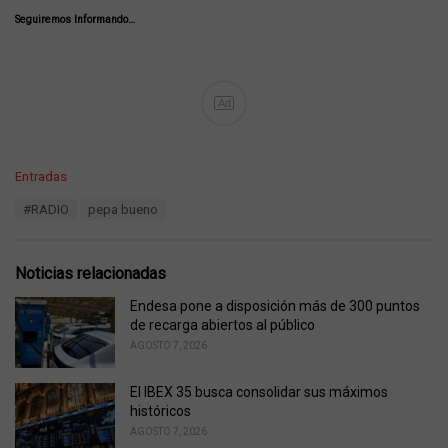
Seguiremos Informando…
Ad
C
Entradas
a
T
#RADIO
pepa bueno
t
a
e
g
g
s
o
Noticias relacionadas
:
r
i
Endesa pone a disposición más de 300 puntos
e
de recarga abiertos al público
s
AGOSTO 7, 2026
:
El IBEX 35 busca consolidar sus máximos
históricos
AGOSTO 7, 2026