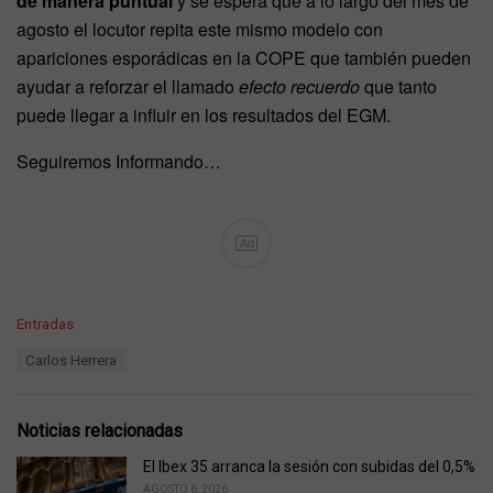
de manera puntual
y se espera que a lo largo del mes de
agosto el locutor repita este mismo modelo con
apariciones esporádicas en la COPE que también pueden
ayudar a reforzar el llamado
efecto recuerdo
que tanto
puede llegar a influir en los resultados del EGM.
Seguiremos Informando…
Ad
C
Entradas
a
T
Carlos Herrera
t
a
e
g
g
s
o
Noticias relacionadas
:
r
i
El Ibex 35 arranca la sesión con subidas del 0,5%
e
AGOSTO 6, 2026