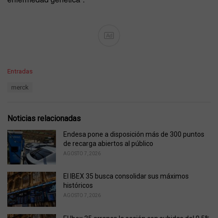
Ad
C
Entradas
a
T
merck
t
a
e
g
g
s
o
Noticias relacionadas
:
r
i
Endesa pone a disposición más de 300 puntos
e
de recarga abiertos al público
s
AGOSTO 7, 2026
:
El IBEX 35 busca consolidar sus máximos
históricos
AGOSTO 7, 2026