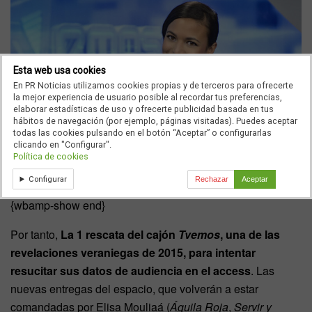
Esta web usa cookies
En PR Noticias utilizamos cookies propias y de terceros para ofrecerte
la mejor experiencia de usuario posible al recordar tus preferencias,
elaborar estadísticas de uso y ofrecerte publicidad basada en tus
hábitos de navegación (por ejemplo, páginas visitadas). Puedes aceptar
todas las cookies pulsando en el botón “Aceptar” o configurarlas
clicando en "Configurar".
Política de cookies
Configurar
Rechazar
Aceptar
{wbamp-show end}
Por tanto,
La 1 rescata del cajón
Tvemos
, una de las
revelaciones veraniegas de 2015, para intentar
resucitar sus datos de audiencia en el access
. Las
nuevas entregas del espacio, que volverán a estar
comandadas por Elisa Mouliaá (
Águila Roja
,
Servir y