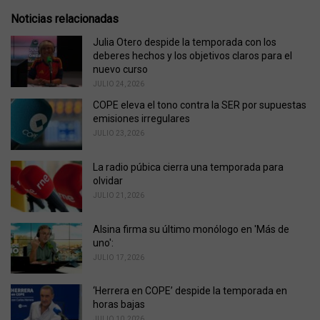
t
e
Noticias relacionadas
g
o
Julia Otero despide la temporada con los
r
deberes hechos y los objetivos claros para el
i
nuevo curso
e
JULIO 24, 2026
s
COPE eleva el tono contra la SER por supuestas
:
emisiones irregulares
JULIO 23, 2026
La radio púbica cierra una temporada para
olvidar
JULIO 21, 2026
Alsina firma su último monólogo en 'Más de
uno':
JULIO 17, 2026
‘Herrera en COPE’ despide la temporada en
horas bajas
JULIO 10, 2026