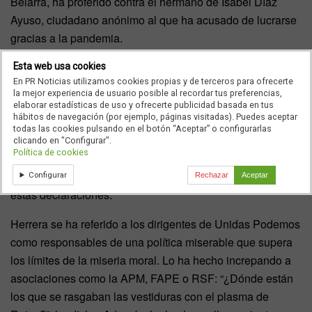
Belarra, ha proferido contra el hermano de Isabel Díaz
Ayuso, ciudadano anónimo al que ha acusado de lucrarse
gracias a la pandemia.
Esta web usa cookies
La defensa de Carlos Herrera
En PR Noticias utilizamos cookies propias y de terceros para ofrecerte
la mejor experiencia de usuario posible al recordar tus preferencias,
Ante esta acumulación de ataques, uno de los que ha
elaborar estadísticas de uso y ofrecerte publicidad basada en tus
hábitos de navegación (por ejemplo, páginas visitadas). Puedes aceptar
clamado contra estas acusaciones ha sido Carlos Herrera.
todas las cookies pulsando en el botón “Aceptar” o configurarlas
El director de
Herrera en COPE
ha instado a las
clicando en "Configurar".
Política de cookies
organizaciones de periodistas como la APM, FAPE o
Reporteros sin Fronteras a que muestren su repulsa ante
Configurar
Rechazar
Aceptar
estas declaraciones.
Herrera se ha referido a los dirigentes de Unidas Podemos
como responsables de una política miserable que supera
los límites de la miseria moral. Lo ha hecho increpando a
asociaciones como la APM, FAPE o RSF: “¿Dónde están
los que se rasgaban las vestiduras con el plasma de