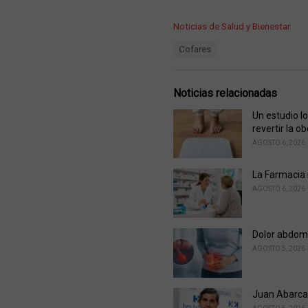
C
Noticias de Salud y Bienestar
a
T
Cofares
t
a
e
g
g
s
o
Noticias relacionadas
:
r
i
Un estudio l
e
revertir la o
s
AGOSTO 6, 2026
:
La Farmacia r
AGOSTO 6, 2026
Dolor abdomi
AGOSTO 5, 2026
Juan Abarca 