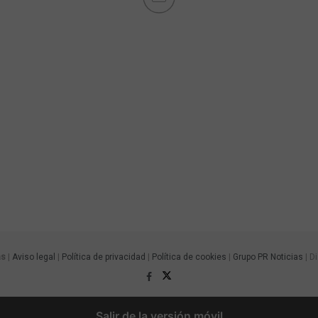
as
|
Aviso legal
|
Política de privacidad
|
Política de cookies
|
Grupo PR Noticias
| D
Salir de la versión móvil