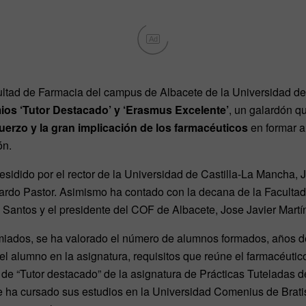
Ad
cultad de Farmacia del campus de Albacete de la Universidad d
os ‘Tutor Destacado’ y ‘Erasmus Excelente’
, un galardón 
sfuerzo y la gran implicación de los farmacéuticos
en formar a
ón.
sidido por el rector de la Universidad de Castilla-La Mancha, 
ardo Pastor. Asimismo ha contado con la decana de la Facultad
Santos y el presidente del COF de Albacete, Jose Javier Martí
emiados, se ha valorado el número de alumnos formados, años 
del alumno en la asignatura, requisitos que reúne el farmacéutic
 de “Tutor destacado” de la asignatura de Prácticas Tuteladas 
 ha cursado sus estudios en la Universidad Comenius de Bratis