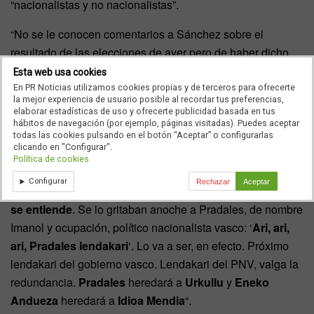
“nacionalistas y no nacionalistas”.
“No se le conocen comentarios a Sánchez sobre el
resultado de las elecciones de ayer pero de haber dicho
algo habría sido: ‘
Me vale
‘. No se le conocen a Feijóo
Esta web usa cookies
comentarios sobre el resultado pero de haber dicho algo
En PR Noticias utilizamos cookies propias y de terceros para ofrecerte
la mejor experiencia de usuario posible al recordar tus preferencias,
habría sido: ‘
Esto no me vale para nada
‘. No se le
elaborar estadísticas de uso y ofrecerte publicidad basada en tus
conocen a Yolanda Díaz comentarios sobre las elecciones
hábitos de navegación (por ejemplo, páginas visitadas). Puedes aceptar
todas las cookies pulsando en el botón “Aceptar” o configurarlas
pero de haber dicho algo habría sido ‘
pa habernos
clicando en "Configurar".
matao
‘”.
Política de cookies
Configurar
Rechazar
Aceptar
“Los vascos votaron.
La rima no es muy elaborada, pero
se entiende
. Se lo gritaban anoche a Pradales, de nombre
Imanol y ocupación, político nacionalista vasco: ‘
Ari, ari,
ari, Pradales lendakari
‘. Lo va a ser, en efecto. Próximo
lendakari del gobierno vasco. Lendakari del PNV, valga la
redundancia.
Pradales
heredará a
Urkullu
y
Eneko
Andueza
heredará a
Idioa Mendia
“.