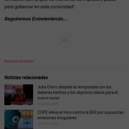
para gobernar en esta comunidad”.
Seguiremos Entreteniendo…
Ad
C
Noticias de Radio
a
t
e
Noticias relacionadas
g
o
Julia Otero despide la temporada con los
r
deberes hechos y los objetivos claros para el
i
nuevo curso
e
JULIO 24, 2026
s
COPE eleva el tono contra la SER por supuestas
:
emisiones irregulares
JULIO 23, 2026