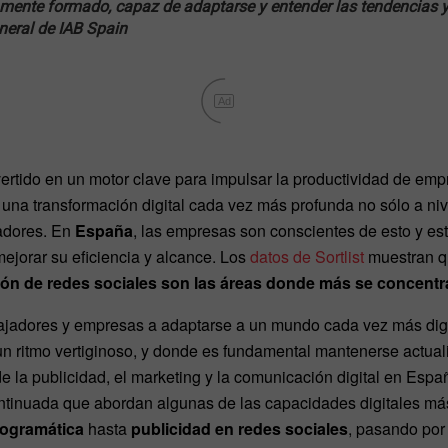
mente formado, capaz de adaptarse y entender las tendencias y
eneral de IAB Spain
Ad
vertido en un motor clave para impulsar la productividad de em
 una transformación digital cada vez más profunda no sólo a ni
jadores. En
España
, las empresas son conscientes de esto y est
mejorar su eficiencia y alcance. Los
datos de Sortlist
muestran 
estión de redes sociales son las áreas donde más se concent
abajadores y empresas a adaptarse a un mundo cada vez más digi
un ritmo vertiginoso, y donde es fundamental mantenerse actual
de la publicidad, el marketing y la comunicación digital en Esp
ntinuada que abordan algunas de las capacidades digitales m
rogramática
hasta
publicidad en redes sociales
, pasando po