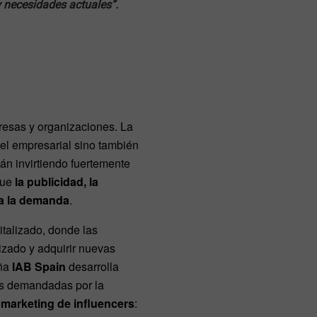
 necesidades actuales”.
presas y organizaciones. La
vel empresarial sino también
án invirtiendo fuertemente
que
la publicidad, la
ra la demanda
.
talizado, donde las
izado y adquirir nuevas
aña
IAB Spain
desarrolla
ás demandadas por la
r
marketing de influencers
: