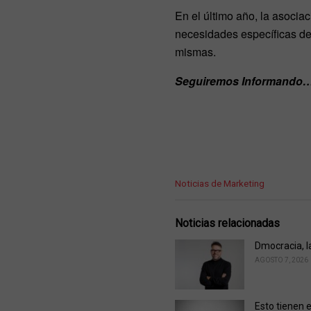
En el último año, la asoci
necesidades específicas de 
mismas.
Seguiremos Informando
C
Noticias de Marketing
a
t
e
Noticias relacionadas
g
o
Dmocracia, l
r
AGOSTO 7, 2026
i
e
s
Esto tienen 
: