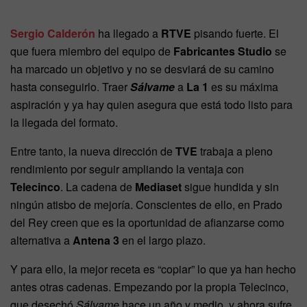
Sergio Calderón
ha llegado a
RTVE
pisando fuerte. El
que fuera miembro del equipo de
Fabricantes Studio
se
ha marcado un objetivo y no se desviará de su camino
hasta conseguirlo. Traer
Sálvame
a
La 1
es su máxima
aspiración y ya hay quien asegura que está todo listo para
la llegada del formato.
Entre tanto, la nueva dirección de
TVE
trabaja a pleno
rendimiento por seguir ampliando la ventaja con
Telecinco
. La cadena de
Mediaset
sigue hundida y sin
ningún atisbo de mejoría. Conscientes de ello, en Prado
del Rey creen que es la oportunidad de afianzarse como
alternativa a
Antena 3
en el largo plazo.
Y para ello, la mejor receta es “copiar” lo que ya han hecho
antes otras cadenas. Empezando por la propia Telecinco,
que desechó
Sálvame
hace un año y medio, y ahora sufre