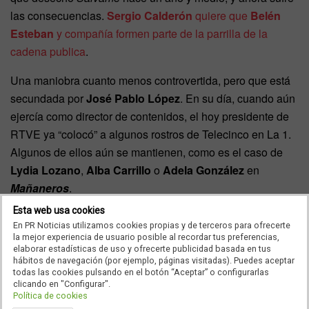
las consecuencias.
Sergio Calderón
quiere que
Belén
Esteban
y compañía formen parte de la parrilla de la
cadena publica
.
Una maniobra cuanto menos controvertida, pero que está
secundada por
José Pablo López
. En su día, cuando aún
ejercía como director de contenidos, el hoy presidente de
RTVE ya “colocó” a algunos rostros de Telecinco en La 1.
Algunos de ellos aún se mantienen, como es el caso de
Lydia Lozano
,
Alba Carrillo
o
Adela González
en
Mañaneros
.
Esta web usa cookies
¿Un
Sálvame
más suave? y Buenafuente para los
En PR Noticias utilizamos cookies propias y de terceros para ofrecerte
viernes
la mejor experiencia de usuario posible al recordar tus preferencias,
elaborar estadísticas de uso y ofrecerte publicidad basada en tus
hábitos de navegación (por ejemplo, páginas visitadas). Puedes aceptar
Pese a contar con luz verdes desde la cúpula de RTVE,
todas las cookies pulsando en el botón “Aceptar” o configurarlas
hay quienes no ven con buenos ojos esta salvamización
clicando en "Configurar".
Política de cookies
de TVE. Temen las críticas externas y la pérdida de