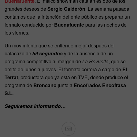
Buenafuente
. El mítico showman catalán es otro de los
grandes deseos de
Sergio Calderón
. La semana pasada
contamos que la intención del ente público es preparar un
formato conducido por
Buenafuente
para las noches de
los viernes.
Un movimiento que se entiende mejor después del
batacazo de
59 segundos
y de la ausencia de un
programa competitivo al margen de
La Revuelta
, que se
emite de lunes a jueves. El formato correrá a cargo de
El
Terrat
, productora que ya está en TVE, donde produce el
programa de
Broncano
junto a
Encofrados Encofrasa
S.L.
Seguiremos Informando…
Ad