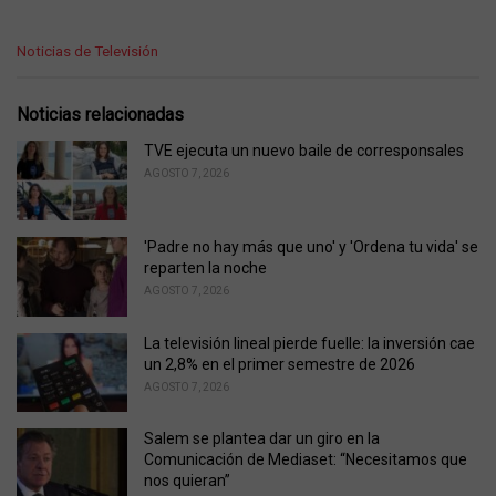
C
Noticias de Televisión
a
t
e
Noticias relacionadas
g
o
TVE ejecuta un nuevo baile de corresponsales
r
AGOSTO 7, 2026
i
e
s
'Padre no hay más que uno' y 'Ordena tu vida' se
:
reparten la noche
AGOSTO 7, 2026
La televisión lineal pierde fuelle: la inversión cae
un 2,8% en el primer semestre de 2026
AGOSTO 7, 2026
Salem se plantea dar un giro en la
Comunicación de Mediaset: “Necesitamos que
nos quieran”