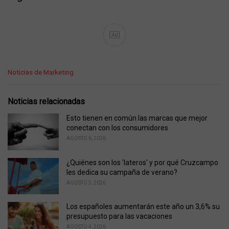
Ad
C
Noticias de Marketing
a
t
e
Noticias relacionadas
g
o
Esto tienen en común las marcas que mejor
r
conectan con los consumidores
i
AGOSTO 6, 2026
e
s
¿Quiénes son los 'lateros' y por qué Cruzcampo
:
les dedica su campaña de verano?
AGOSTO 5, 2026
Los españoles aumentarán este año un 3,6% su
presupuesto para las vacaciones
AGOSTO 4, 2026