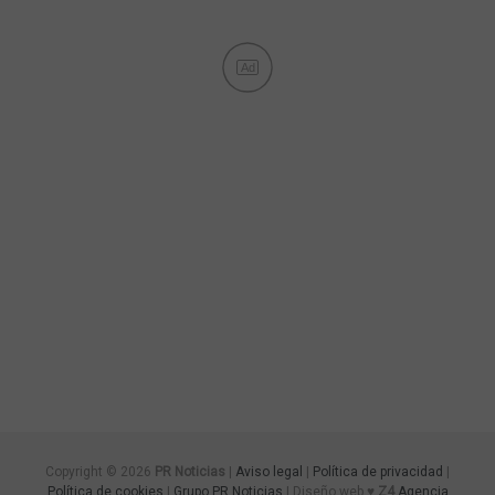
Ad
Copyright © 2026
PR Noticias
|
Aviso legal
|
Política de privacidad
|
Política de cookies
|
Grupo PR Noticias
| Diseño web ♥
Z4
Agencia