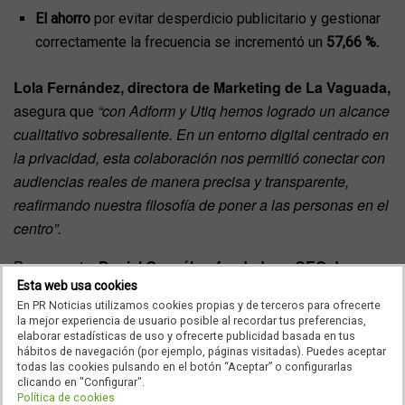
El ahorro
por evitar desperdicio publicitario y gestionar
correctamente la frecuencia se incrementó un
57,66 %.
Lola Fernández, directora de Marketing de La Vaguada,
asegura que
“con Adform y Utiq hemos logrado un alcance
cualitativo sobresaliente. En un entorno digital centrado en
la privacidad, esta colaboración nos permitió conectar con
audiencias reales de manera precisa y transparente,
reafirmando nuestra filosofía de poner a las personas en el
centro”.
Por su parte,
Daniel González, fundador y CEO de
Esta web usa cookies
eThinking
, apunta que
“la colaboración con Utiq ha sido
En PR Noticias utilizamos cookies propias y de terceros para ofrecerte
clave para reforzar nuestra filosofía de poner a las
la mejor experiencia de usuario posible al recordar tus preferencias,
personas en el centro, garantizando que los consumidores
elaborar estadísticas de uso y ofrecerte publicidad basada en tus
hábitos de navegación (por ejemplo, páginas visitadas). Puedes aceptar
tengan un control real sobre su privacidad. Gracias a esta
todas las cookies pulsando en el botón “Aceptar” o configurarlas
alianza, hemos logrado dirigirnos con mayor precisión a
clicando en "Configurar".
Política de cookies