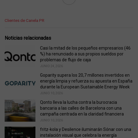
C
Clientes de Canela PR
a
t
e
Noticias relacionadas
g
o
Casi la mitad de los pequeños empresarios (46
r
%) ha renunciado a sus propios sueldos por
i
problemas de flujo de caja
e
JUNIO 24, 2026
s
Goparity supera los 20,7 millones invertidos en
:
energía limpia y refuerza su apuesta en España
durante la European Sustainable Energy Week
JUNIO 10, 2026
Qonto lleva la lucha contra la burocracia
bancaria a las calles de Barcelona con una
campaña centrada en la claridad financiera
JUNIO 10, 2026
fritz-kola y Desilence iluminarán Sónar con una
instalación visual que celebra la energía