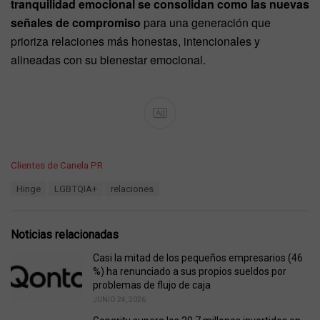
tranquilidad emocional se consolidan como las nuevas
señales de compromiso
para una generación que
prioriza relaciones más honestas, intencionales y
alineadas con su bienestar emocional.
Ad
C
Clientes de Canela PR
a
T
Hinge
LGBTQIA+
relaciones
t
a
e
g
g
s
o
Noticias relacionadas
:
r
i
Casi la mitad de los pequeños empresarios (46
e
%) ha renunciado a sus propios sueldos por
s
problemas de flujo de caja
:
JUNIO 24, 2026