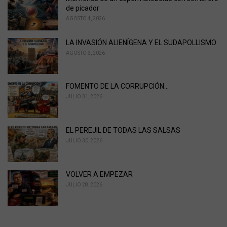
r
de picador
i
AGOSTO 4, 2026
e
s
LA INVASIÓN ALIENÍGENA Y EL SUDAPOLLISMO
:
AGOSTO 3, 2026
FOMENTO DE LA CORRUPCIÓN…
JULIO 31, 2026
EL PEREJIL DE TODAS LAS SALSAS
JULIO 30, 2026
VOLVER A EMPEZAR
JULIO 28, 2026