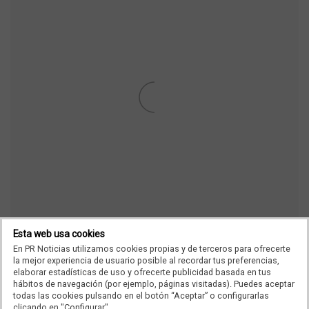
Esta web usa cookies
En PR Noticias utilizamos cookies propias y de terceros para ofrecerte
la mejor experiencia de usuario posible al recordar tus preferencias,
Y lo ha hecho en los micrófonos del conocido como “negro
elaborar estadísticas de uso y ofrecerte publicidad basada en tus
de Vox”, calificándose a sí mismo como el “Echenique de
hábitos de navegación (por ejemplo, páginas visitadas). Puedes aceptar
todas las cookies pulsando en el botón “Aceptar” o configurarlas
Vox”. En el video, que cuenta con miles de
clicando en "Configurar".