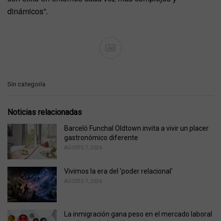
dinámicos”.
Ad
C
Sin categoría
a
t
e
Noticias relacionadas
g
o
Barceló Funchal Oldtown invita a vivir un placer
r
gastronómico diferente
i
AGOSTO 7, 2026
e
s
Vivimos la era del 'poder relacional'
:
AGOSTO 7, 2026
La inmigración gana peso en el mercado laboral