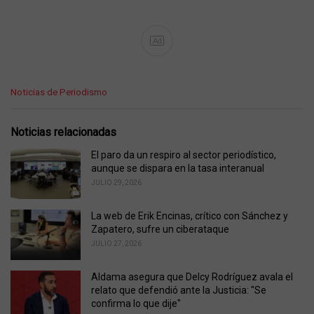
Ad
C
Noticias de Periodismo
a
t
e
Noticias relacionadas
g
o
El paro da un respiro al sector periodístico,
r
aunque se dispara en la tasa interanual
i
JULIO 29, 2026
e
s
La web de Erik Encinas, crítico con Sánchez y
:
Zapatero, sufre un ciberataque
JULIO 27, 2026
Aldama asegura que Delcy Rodríguez avala el
relato que defendió ante la Justicia: "Se
confirma lo que dije"