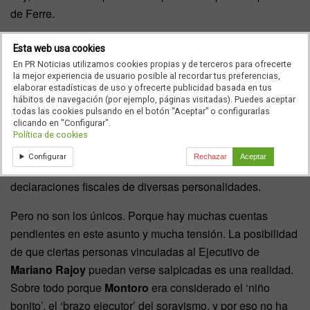
de Ferre.
Aunque algo diferente, la onda expansiva también ha
Esta web usa cookies
llegado a Ábside Media, editora de Trece y COPE, en
En PR Noticias utilizamos cookies propias y de terceros para ofrecerte
la mejor experiencia de usuario posible al recordar tus preferencias,
cuyos pasillos estos días se recordaba que su ‘dircom’,
elaborar estadísticas de uso y ofrecerte publicidad basada en tus
Jacobo Menéndez
, es el hijo de
Santiago Menéndez
,
hábitos de navegación (por ejemplo, páginas visitadas). Puedes aceptar
todas las cookies pulsando en el botón “Aceptar” o configurarlas
también imputado y exdirector de la Agencia Tributaria.
clicando en "Configurar".
Precisamente, ‘El Mundo’ publicó días atrás correos
Política de cookies
electrónicos de Menéndez en los que aparece como
Configurar
Rechazar
Aceptar
filtrador de datos confidenciales relacionados con las
declaraciones fiscales de diversas personalidades.
Pero no son los únicos. Porque hay muchas cuentas
pendientes en este asunto y mucha tensión. La posibilidad
de que ciertas personas vinculadas al Ejecutivo de
Mariano Rajoy
puedan verse salpicadas es una realidad.
Sobre todo porque
Montoro
era considerado el ‘niño
bonito’, el ‘brazo ejecutor’ del sorayismo, y por eso no ha