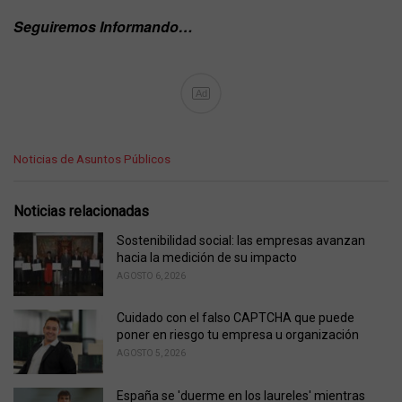
Seguiremos Informando…
Ad
C
Noticias de Asuntos Públicos
a
t
e
Noticias relacionadas
g
o
Sostenibilidad social: las empresas avanzan
r
hacia la medición de su impacto
i
AGOSTO 6, 2026
e
s
Cuidado con el falso CAPTCHA que puede
:
poner en riesgo tu empresa u organización
AGOSTO 5, 2026
España se 'duerme en los laureles' mientras