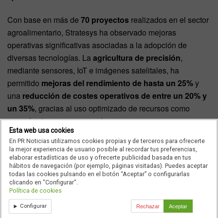
Con base en más de
70 proyectos
realizados en el sector
agroalimentario, Stratesys ha observado mejoras
operativas significativas asociadas a la adopción de
diversas tecnologías. La
agricultura de precisión
,
mediante sensores, IoT e imágenes satelitales, ha
permitido
mejoras del rendimiento de hasta un 25%
y
una
reducción de costes operativos de entre un 20% y
un 35%
, gracias al uso optimizado de recursos como
agua, fertilizantes y pesticidas.
Esta web usa cookies
La implementación de
maquinaria autónoma y drones
En PR Noticias utilizamos cookies propias y de terceros para ofrecerte
la mejor experiencia de usuario posible al recordar tus preferencias,
ha reducido los tiempos operativos en campo entre un
elaborar estadísticas de uso y ofrecerte publicidad basada en tus
20% y un 40%
, aumentando la eficiencia de las labores
hábitos de navegación (por ejemplo, páginas visitadas). Puedes aceptar
todas las cookies pulsando en el botón “Aceptar” o configurarlas
agrícolas. Por su parte, los
modelos de análisis de datos
clicando en "Configurar".
y previsión
han mejorado hasta en un
30% la
Política de cookies
planificación
de la producción, la gestión de stocks y la
Configurar
Rechazar
Aceptar
distribución.