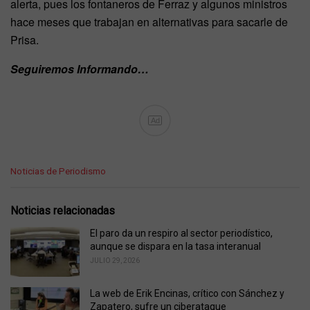
alerta, pues los fontaneros de Ferraz y algunos ministros
hace meses que trabajan en alternativas para sacarle de
Prisa.
Seguiremos Informando…
Ad
C
Noticias de Periodismo
a
t
e
Noticias relacionadas
g
o
El paro da un respiro al sector periodístico,
r
aunque se dispara en la tasa interanual
i
JULIO 29, 2026
e
s
La web de Erik Encinas, crítico con Sánchez y
:
Zapatero, sufre un ciberataque