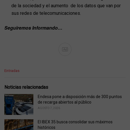
de la sociedad y el aumento de los datos que van por
sus redes de telecomunicaciones.
Seguiremos Informando…
Ad
C
Entradas
a
t
e
Noticias relacionadas
g
o
Endesa pone a disposición más de 300 puntos
r
de recarga abiertos al público
i
AGOSTO 7, 2026
e
s
El IBEX 35 busca consolidar sus máximos
:
históricos