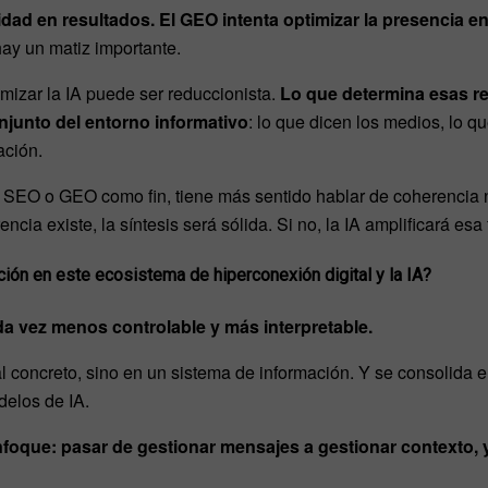
ilidad en resultados. El GEO intenta optimizar la presencia
ay un matiz importante.
imizar la IA puede ser reduccionista.
Lo que determina esas r
onjunto del entorno informativo
: lo que dicen los medios, lo q
ación.
 SEO o GEO como fin, tiene más sentido hablar de coherencia n
cia existe, la síntesis será sólida. Si no, la IA amplificará es
ción en este ecosistema de hiperconexión digital y la IA?
da vez menos controlable y más interpretable.
l concreto, sino en un sistema de información. Y se consolida 
delos de IA.
nfoque: pasar de gestionar mensajes a gestionar contexto,