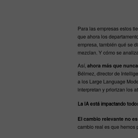
Para las empresas estos ti
que ahora los departamento
empresa, también qué se dic
mezclan. Y cómo se analiza
Así,
ahora más que nunca e
Bélmez, director de Intelli
a los Large Language Model 
interpretan y priorizan los
La IA está impactando todos
El cambio relevante no es
cambio real es que hemos p