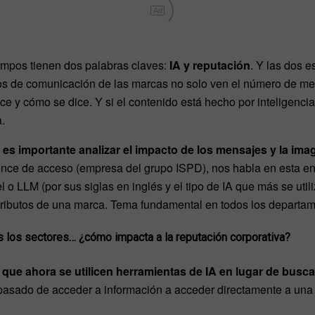
Ad
empos tienen dos palabras claves:
IA y reputación
. Y las dos e
s de comunicación de las marcas no solo ven el número de me
e y cómo se dice. Y si el contenido está hecho por inteligencia 
.
s importante analizar el impacto de los mensajes y la ima
gence de acceso (empresa del grupo ISPD), nos habla en esta e
o LLM (por sus siglas en inglés y el tipo de IA que más se util
 atributos de una marca. Tema fundamental en todos los depart
 los sectores… ¿cómo impacta a la reputación corporativa?
 que ahora se utilicen herramientas de IA en lugar de busc
asado de acceder a información a acceder directamente a una s