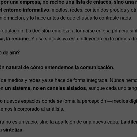
or una empresa, no recibe una lista de enlaces, sino una 
 el entorno informativo
: medios, redes, contenidos propios y ot
información, y lo hace antes de que el usuario contraste nada.
reputación. La decisión empieza a formarse en esa primera sín
a, la resume
. Y esa síntesis ya está influyendo en la primera i
o de aira?
ión natural de cómo entendemos la comunicación.
s de medios y redes ya se hace de forma integrada. Nunca hemos
n un sistema, no en canales aislados
, aunque cada uno teng
 nuevos espacios donde se forma la percepción —medios digit
mos incorporado al análisis.
a no es un vacío, sino la aparición de una nueva capa.
La dife
 sintetiza.