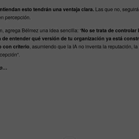
tiendan esto tendrán una ventaja clara.
Las que no, seguirá
en percepción.
ón, agrega Bélmez una idea sencilla: “
No se trata de controlar 
ta de entender qué versión de tu organización ya está const
 con criterio
, asumiendo que la IA no inventa la reputación, la 
rcepción”.
do…