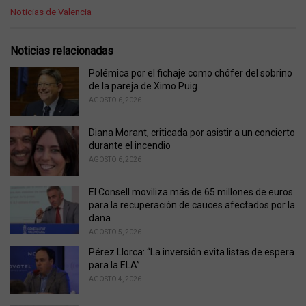
C
Noticias de Valencia
a
t
e
Noticias relacionadas
g
o
Polémica por el fichaje como chófer del sobrino
r
de la pareja de Ximo Puig
i
AGOSTO 6, 2026
e
s
Diana Morant, criticada por asistir a un concierto
:
durante el incendio
AGOSTO 6, 2026
El Consell moviliza más de 65 millones de euros
para la recuperación de cauces afectados por la
dana
AGOSTO 5, 2026
Pérez Llorca: “La inversión evita listas de espera
para la ELA”
AGOSTO 4, 2026