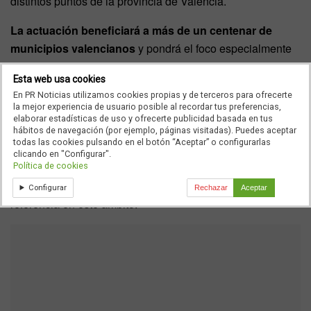
distintos puntos de la provincia de Valencia.
La actuación beneficiará a más de un centenar de
municipios valencianos
y pondrá el foco especialmente
en localidades de hasta 10.000 habitantes, con el objetivo
Esta web usa cookies
de reforzar las infraestructuras hidráulicas en municipios
En PR Noticias utilizamos cookies propias y de terceros para ofrecerte
pequeños y medianos.
la mejor experiencia de usuario posible al recordar tus preferencias,
elaborar estadísticas de uso y ofrecerte publicidad basada en tus
Pérez Llorca también ha destacado el papel de la
hábitos de navegación (por ejemplo, páginas visitadas). Puedes aceptar
todas las cookies pulsando en el botón “Aceptar” o configurarlas
Comunidad Valenciana en materia de reutilización hídrica,
clicando en "Configurar".
al señalar que concentra el
43% del agua reutilizada
en
Política de cookies
todo el país, situándose como una de las autonomías de
Configurar
Rechazar
Aceptar
referencia en este ámbito.