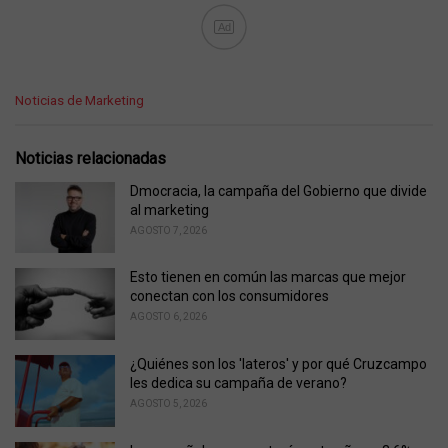
Ad
C
Noticias de Marketing
a
t
e
Noticias relacionadas
g
o
Dmocracia, la campaña del Gobierno que divide
r
al marketing
i
AGOSTO 7, 2026
e
s
Esto tienen en común las marcas que mejor
:
conectan con los consumidores
AGOSTO 6, 2026
¿Quiénes son los 'lateros' y por qué Cruzcampo
les dedica su campaña de verano?
AGOSTO 5, 2026