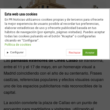
Esta web usa cookies
En PR Noticias utilizamos cookies propias y de terceros para ofrecerte
la mejor experiencia de usuario posible al recordar tus preferencias,
elaborar estadísticas de uso y ofrecerte publicidad basada en tus
hábitos de navegación (por ejemplo, páginas visitadas). Puedes aceptar
todas las cookies pulsando en el botón “Aceptar” o configurarlas
clicando en "Configurar".
Política de cookies
Configurar
Rechazar
Aceptar
Las
pantallas exteriores de Cines Callao
se transforma,
entre el 11 y el 17 de mayo, en un homenaje visual a
Madrid coincidiendo con el año de su centenario. Frases
castizas, referencias populares y efectos visuales ocupan
uno de los espacios publicitarios más reconocibles de la
capital.
La acción convierte la plaza de Callao en un punto de
encuentro para madrileños y visitantes, utilizando el