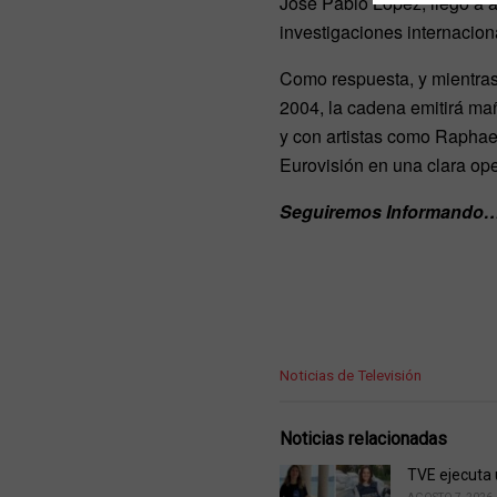
José Pablo López, llegó a 
investigaciones internacion
Como respuesta, y mientras
2004, la cadena emitirá ma
y con artistas como Raphae
Eurovisión en una clara op
Seguiremos Informando
C
Noticias de Televisión
a
t
e
Noticias relacionadas
g
o
TVE ejecuta 
r