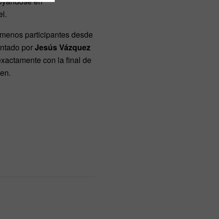
poyándose en
l.
 menos participantes desde
entado por
Jesús Vázquez
xactamente con la final de
men.