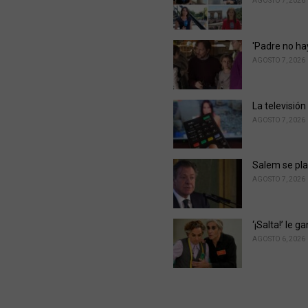
AGOSTO 7, 2026
i
e
s
'Padre no ha
:
AGOSTO 7, 2026
La televisión
AGOSTO 7, 2026
Salem se pla
AGOSTO 7, 2026
‘¡Salta!’ le 
AGOSTO 6, 2026