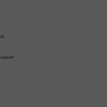
026
s quieran”