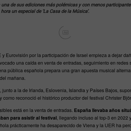
a una de sus ediciones más polémicas y con menos participante
hora un especial de ‘La Casa de la Música’.
Ad
 y Eurovisión por la participación de Israel empieza a dejar daño
ocado una caída en venta de entradas, seguimiento en redes s
dena pública española prepara una gran apuesta musical alterna
l del mañana.
, junto a la de Irlanda, Eslovenia, Islandia y Países Bajos, su
y como reconoció el histórico productor del festival Christer Bj
ibles está en la venta de entradas.
España llevaba años situ
n para asistir al festival
, llegando incluso al top-3 en 2022 
añola prácticamente ha desaparecido de Viena y la UER ha per