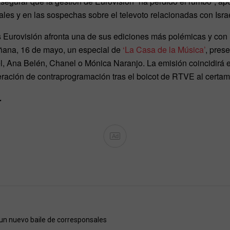
asegurar que la gestión de Eurovisión “ha perdido el rumbo”, a
ales y en las sospechas sobre el televoto relacionadas con Israe
 Eurovisión afronta una de sus ediciones más polémicas y con
ñana, 16 de mayo, un especial de
‘La Casa de la Música’
, pres
l, Ana Belén, Chanel o Mónica Naranjo. La emisión coincidirá e
eración de contraprogramación tras el boicot de RTVE al certa
…
Ad
un nuevo baile de corresponsales