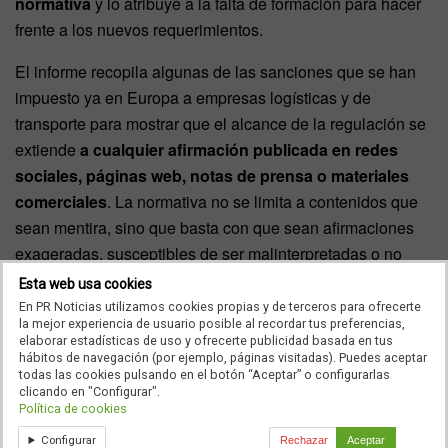
normativa
y lo atribuye a la falta de formación para hacer
frente a los nuevos requerimientos.
El informe recopila algunas de las sanciones que se han
impuesto ya en Europa a empresas logísticas y de
transporte para mostrar que el alcance de la regulación se
extiende
a cualquier afirmación publicada en redes
sociales, páginas web, notas de prensa o materiales
comerciales
. La normativa no se limita a contenidos que
sean mentira, sino que basta con que sean afirmaciones
exageradas, susceptibles de ser malinterpretadas o no
documentadas.
Esta web usa cookies
En PR Noticias utilizamos cookies propias y de terceros para ofrecerte
la mejor experiencia de usuario posible al recordar tus preferencias,
Los cargadores exigen más información
elaborar estadísticas de uso y ofrecerte publicidad basada en tus
hábitos de navegación (por ejemplo, páginas visitadas). Puedes aceptar
Más allá del riesgo regulatorio, el informe revela la presión
todas las cookies pulsando en el botón “Aceptar” o configurarlas
clicando en "Configurar".
que están recibiendo las empresas logísticas para
Política de cookies
comunicar más sobre su desempeño ESG.
85,7% ya
Configurar
Rechazar
Aceptar