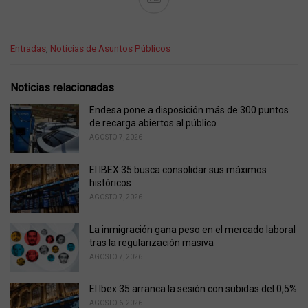
C
Entradas
,
Noticias de Asuntos Públicos
a
t
e
Noticias relacionadas
g
o
Endesa pone a disposición más de 300 puntos
r
de recarga abiertos al público
i
AGOSTO 7, 2026
e
s
El IBEX 35 busca consolidar sus máximos
:
históricos
AGOSTO 7, 2026
La inmigración gana peso en el mercado laboral
tras la regularización masiva
AGOSTO 7, 2026
El Ibex 35 arranca la sesión con subidas del 0,5%
AGOSTO 6, 2026