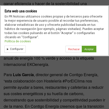
ganar eficiencia y hacer de la sostenibilidad una
oportunidad real de negocio”, dice
Esther Morillas
,
Esta web usa cookies
Vicepresident Public Affairs, Communication &
En PR Noticias utilizamos cookies propias y de terceros para ofrecerte
la mejor experiencia de usuario posible al recordar tus preferencias,
Sustainability de Coca-Cola Europacific Partners Iberia.
elaborar estadísticas de uso y ofrecerte publicidad basada en tus
hábitos de navegación (por ejemplo, páginas visitadas). Puedes aceptar
Los comercios que se adhieran a este proyecto podrán
todas las cookies pulsando en el botón “Aceptar” o configurarlas
clicando en "Configurar".
acceder a una asesoría energética gratuita y
Política de cookies
personalizada por parte de
Configurar
Rechazar
Aceptar
Contigo Energía. Además, podrán incorporar un certificado
anual de energía 100 % verde y acceso a la etiqueta
internacional EKOenergía.
Para
Luis García
, director general de Contigo Energía,
“esta colaboración con Hostelería #PorElClima nos
permite ayudar a bares, restaurantes y cafeterías a reducir
sus costes energéticos y su huella de carbono,
demostrando que sostenibilidad y competitividad pueden ir
de la mano. En Contigo Energía creemos que la transición