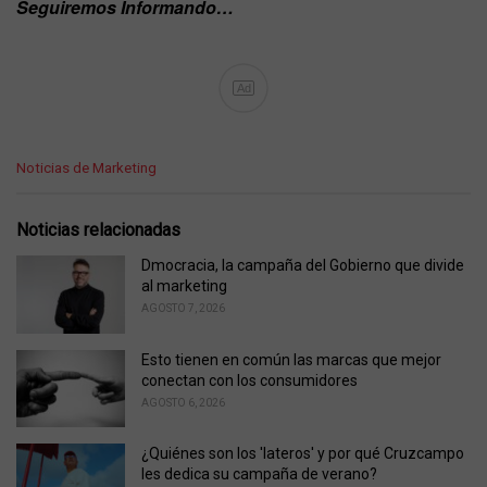
Seguiremos Informando…
Ad
C
Noticias de Marketing
a
t
e
Noticias relacionadas
g
o
Dmocracia, la campaña del Gobierno que divide
r
al marketing
i
AGOSTO 7, 2026
e
s
Esto tienen en común las marcas que mejor
:
conectan con los consumidores
AGOSTO 6, 2026
¿Quiénes son los 'lateros' y por qué Cruzcampo
les dedica su campaña de verano?