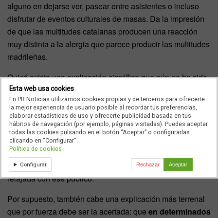
alguno en dejarse ver, pasear entre asistentes o incluso
disfrutar de eventos culturales de masas. Da la impresión
de que las multitudes catalanas producen una reacción
muy distinta a la alergia que parece producir las multitudes
madrileñas.
Quizá exista una explicación científica que aún no ha sido
descubierta. Tal vez el presidente padezca una extraña
Esta web usa cookies
En PR Noticias utilizamos cookies propias y de terceros para ofrecerte
reacción de su sistema inmunitario que sólo se activa
la mejor experiencia de usuario posible al recordar tus preferencias,
cuando las concentraciones de ciudadanos tienen lugar en
elaborar estadísticas de uso y ofrecerte publicidad basada en tus
hábitos de navegación (por ejemplo, páginas visitadas). Puedes aceptar
su ciudad natal. Una afección singular que es una
todas las cookies pulsando en el botón “Aceptar” o configurarlas
reacción desproporcionada que desaparece mágicamente
clicando en "Configurar".
Política de cookies
al cruzar el Ebro, -que nace en Fontibre, se hace macho en
Aragón…- y que permite una interacción mucho más
Configurar
Rechazar
Aceptar
relajada con ese público.
Por supuesto, también cabe una explicación más terrenal
que por fuerza debe ser la acertada: que
en determinados