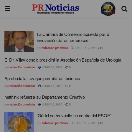
La Cámara de Comercio apuesta por la
innovación de las empresas
por
redacción prnoticias
JUNIO 16, 2009
0
El Dr. Villavicencio presidirá la Asociación Española de Urología
por
redacción prnoticias
JUNIO 16, 2009
0
Aprobada la Ley que permite las fusiones
por
redacción prnoticias
JUNIO 16, 2009
0
netthink refuerza su Departamento Creativo
por
redacción prnoticias
JUNIO 16, 2009
0
‘Gürtel se ha vuelto en contra del PSOE’
por
redacción prnoticias
JUNIO 16, 2009
0