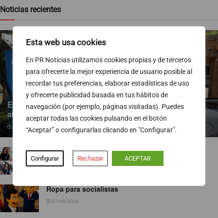
Noticias recientes
Esta web usa cookies
En PR Noticias utilizamos cookies propias y de terceros
para ofrecerte la mejor experiencia de usuario posible al
recordar tus preferencias, elaborar estadísticas de uso
y ofrecerte publicidad basada en tus hábitos de
Endesa pone a disposición más de 300 puntos de recarga
navegación (por ejemplo, páginas visitadas). Puedes
abiertos al público
aceptar todas las cookies pulsando en el botón
07/08/2026
“Aceptar” o configurarlas clicando en "Configurar".
TVE ejecuta un nuevo baile de corresponsales
Configurar
Rechazar
ACEPTAR
07/08/2026
Ropa para socialistas
07/08/2026