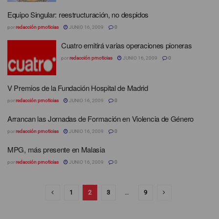
Equipo Singular: reestructuración, no despidos
por
redacción prnoticias
JUNIO 16, 2009
0
Cuatro emitirá varias operaciones pioneras
por
redacción prnoticias
JUNIO 16, 2009
0
V Premios de la Fundación Hospital de Madrid
por
redacción prnoticias
JUNIO 16, 2009
0
Arrancan las Jornadas de Formación en Violencia de Género
por
redacción prnoticias
JUNIO 16, 2009
0
MPG, más presente en Malasia
por
redacción prnoticias
JUNIO 16, 2009
0
1
2
3
…
9