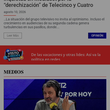
“derechización” de Telecinco y Cuatro
Alicante (88,9 %) supera a Valencia (75,2 %) en
previsión de ocupación hotelera
agosto 10, 2026
…La situación del grupo televisivo no invita al optimismo. Incluso el
35 DÍAS PARA PENSAR, REFLEXIONAR... PREPARAR Y
crecimiento en audiencias de su segunda cadena genera
RECORDAR
turbulencias en sus pasillos, donde...
Leer Más
OPINIÓN
De las vacaciones y otras lides: Así va la
política en redes
Ropa para socialistas
MEDIOS
Las espantadas de Sánchez
Nacho Abad y sus lazos con Marruecos
La crisis migratoria, Marruecos y Sánchez
De las vacaciones y otras lides: Así va la
política en redes