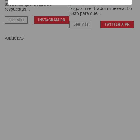
y media. Un mes jodidamente
sostienen que la falta de
largo sin ventilador ni nevera. Lo
respuestas...
justo para que...
Leer Más
INSTAGRAM PR
Leer Más
TWITTER X PR
PUBLICIDAD