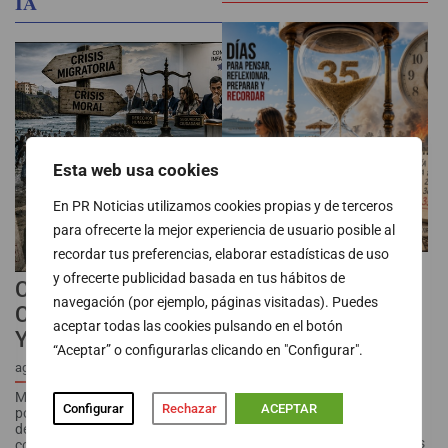
IA
Esta web usa cookies
En PR Noticias utilizamos cookies propias y de terceros
para ofrecerte la mejor experiencia de usuario posible al
recordar tus preferencias, elaborar estadísticas de uso
35 DÍAS PARA
y ofrecerte publicidad basada en tus hábitos de
CEUTA, ENTRE LA
PENSAR,
navegación (por ejemplo, páginas visitadas). Puedes
CRISIS MIGRATORIA
REFLEXIONAR…
aceptar todas las cookies pulsando en el botón
Y MORAL
PREPARAR Y
“Aceptar” o configurarlas clicando en "Configurar".
RECORDAR
agosto 10, 2026
Más allá de la confrontación
agosto 10, 2026
Configurar
Rechazar
ACEPTAR
política, el escenario ha puesto
Treinta y cinco días. No parecen
de manifiesto una realidad social
demasiados. Son cinco semanas
compleja. Diversas voces