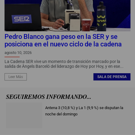
Ropa para socialistas
Las espantadas de Sánchez
Nacho Abad y sus lazos con Marruecos
La crisis migratoria, Marruecos y Sánchez
Pedro Blanco gana peso en la SER y se
posiciona en el nuevo ciclo de la cadena
agosto 10, 2026
La Cadena SER vive un momento de transición marcado por la
salida de Àngels Barceló del liderazgo de Hoy por Hoy, y en ese...
Leer Más
SALA DE PRENSA
SEGUIREMOS INFORMANDO...
Antena 3 (10,8 %) y La 1 (9,9 %) se disputan la
noche del domingo