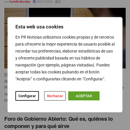
por
Carleth Morales
29/07/2026
0
Esta web usa cookies
En PR Noticias utilizamos cookies propias y de terceros
para ofrecerte la mejor experiencia de usuario posible al
recordar tus preferencias, elaborar estadísticas de uso
y ofrecerte publicidad basada en tus hábitos de
navegación (por ejemplo, páginas visitadas). Puedes
aceptar todas las cookies pulsando en el botón
El segundo trimestre de 2026 terminó con 2.495.300 personas
“Aceptar” o configurarlas clicando en "Configurar".
desempleadas, según los datos de la última Encuesta de
Población Activa (EPA) publicada este 28 de julio por el INE. Este
registro supone un descenso del 7,9 % con respecto al
Configurar
Rechazar
ACEPTAR
trimestre...
Foro de Gobierno Abierto: Qué es, quiénes lo
componen y para qué sirve