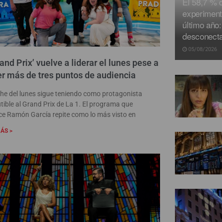
El 58,7 % 
experiment
último año:
desconecta
05/08/2026
rand Prix’ vuelve a liderar el lunes pese a
r más de tres puntos de audiencia
he del lunes sigue teniendo como protagonista
utible al Grand Prix de La 1. El programa que
e Ramón García repite como lo más visto en
ÁS >