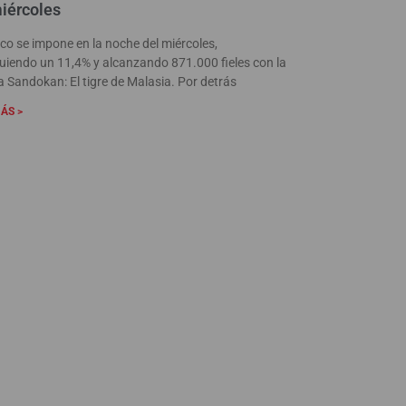
iércoles
nco se impone en la noche del miércoles,
uiendo un 11,4% y alcanzando 871.000 fieles con la
la Sandokan: El tigre de Malasia. Por detrás
ÁS >