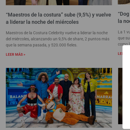
“Dog 
“Maestros de la costura” sube (9,5%) y vuelve
la no
a liderar la noche del miércoles
La 1 v
Maestros de la Costura Celebrity vuelve a liderar la noche
que su
del miércoles, alcanzando un 9,5% de share, 2 puntos más
como l
que la semana pasada, y 520.000 fieles.
LEER M
LEER MÁS >