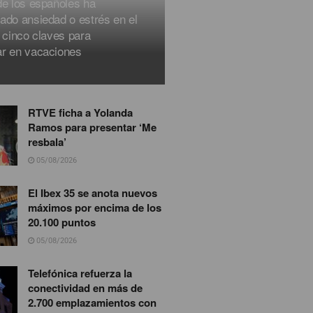
de los españoles ha
ado ansiedad o estrés en el
 cinco claves para
r en vacaciones
RTVE ficha a Yolanda
Ramos para presentar ‘Me
resbala’
05/08/2026
El Ibex 35 se anota nuevos
máximos por encima de los
20.100 puntos
05/08/2026
Telefónica refuerza la
conectividad en más de
2.700 emplazamientos con