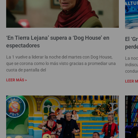
‘En Tierra Lejana’ supera a ‘Dog House’ en
El ‘G
espectadores
perde
La 1 vuelve a liderar la noche del martes con Dog House,
La noc
que se corona como lo más visto gracias a promediar una
indisc
cuota de pantalla del
conduc
LEER MÁS >
LEER M