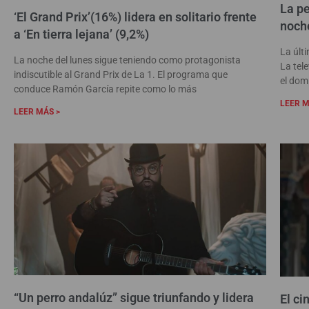
La pe
‘El Grand Prix’(16%) lidera en solitario frente
noch
a ‘En tierra lejana’ (9,2%)
La últ
La noche del lunes sigue teniendo como protagonista
La tele
indiscutible al Grand Prix de La 1. El programa que
el do
conduce Ramón García repite como lo más
LEER M
LEER MÁS >
“Un perro andalúz” sigue triunfando y lidera
El ci