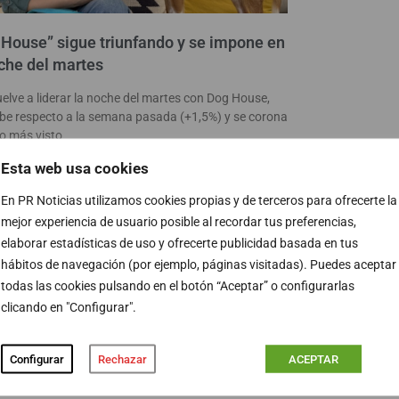
House” sigue triunfando y se impone en
che del martes
uelve a liderar la noche del martes con Dog House,
be respecto a la semana pasada (+1,5%) y se corona
o más visto
ÁS >
Esta web usa cookies
En PR Noticias utilizamos cookies propias y de terceros para ofrecerte la
mejor experiencia de usuario posible al recordar tus preferencias,
elaborar estadísticas de uso y ofrecerte publicidad basada en tus
hábitos de navegación (por ejemplo, páginas visitadas). Puedes aceptar
todas las cookies pulsando en el botón “Aceptar” o configurarlas
clicando en "Configurar".
Configurar
Rechazar
ACEPTAR