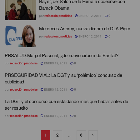
Bayer, del Salón de la Fama a codearse con
Barack Obama
por
redacción prnoticias
ENERO 12, 2011
0
Mercedes Asorey, nueva dircom de DLA Piper
por
redacción prnoticias
ENERO 12, 2011
0
PRSALUD:Margot Pascual, ¿de nuevo dircom de Sanitat?
por
redacción prnoticias
ENERO 12, 2011
0
PRSEGURIDAD VIAL: La DGT y su ‘polémico’ concurso de
publicidad
por
redacción prnoticias
ENERO 12, 2011
0
La DGT y el concurso que está dando más que hablar antes de
ser resuelto
por
redacción prnoticias
ENERO 12, 2011
0
1
2
…
6