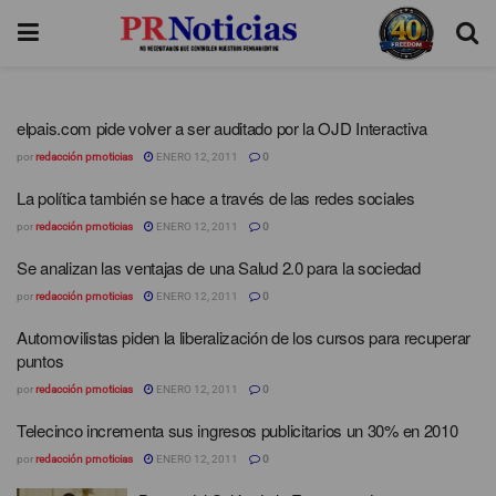
elpais.com pide volver a ser auditado por la OJD Interactiva
por
redacción prnoticias
ENERO 12, 2011
0
La política también se hace a través de las redes sociales
por
redacción prnoticias
ENERO 12, 2011
0
Se analizan las ventajas de una Salud 2.0 para la sociedad
por
redacción prnoticias
ENERO 12, 2011
0
Automovilistas piden la liberalización de los cursos para recuperar
puntos
por
redacción prnoticias
ENERO 12, 2011
0
Telecinco incrementa sus ingresos publicitarios un 30% en 2010
por
redacción prnoticias
ENERO 12, 2011
0