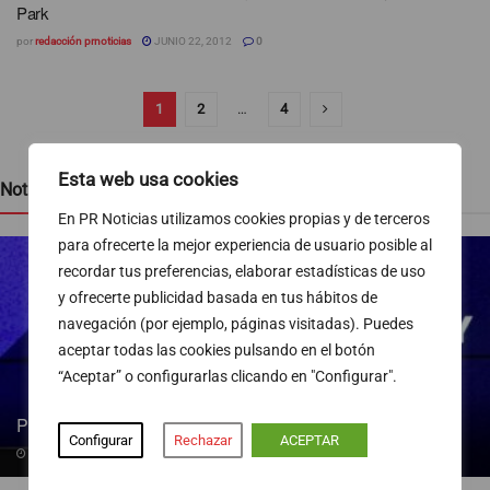
Park
por
redacción prnoticias
JUNIO 22, 2012
0
1
2
…
4
Esta web usa cookies
Noticias recientes
En PR Noticias utilizamos cookies propias y de terceros
para ofrecerte la mejor experiencia de usuario posible al
recordar tus preferencias, elaborar estadísticas de uso
y ofrecerte publicidad basada en tus hábitos de
navegación (por ejemplo, páginas visitadas). Puedes
aceptar todas las cookies pulsando en el botón
“Aceptar” o configurarlas clicando en "Configurar".
Pedro Blanco gana peso en la SER
Configurar
Rechazar
ACEPTAR
09/08/2026