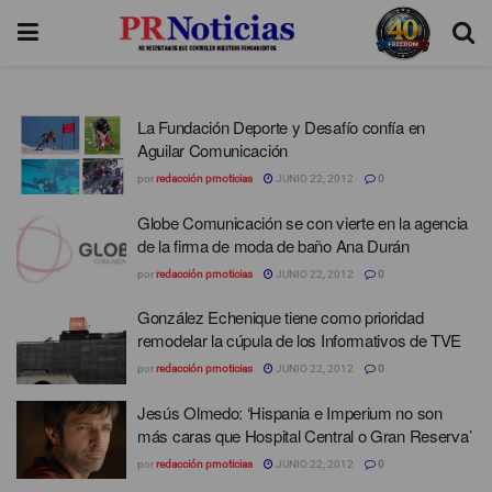
La Fundación Deporte y Desafío confía en
Aguilar Comunicación
por
redacción prnoticias
JUNIO 22, 2012
0
Globe Comunicación se con vierte en la agencia
de la firma de moda de baño Ana Durán
por
redacción prnoticias
JUNIO 22, 2012
0
González Echenique tiene como prioridad
remodelar la cúpula de los Informativos de TVE
por
redacción prnoticias
JUNIO 22, 2012
0
Jesús Olmedo: ‘Hispania e Imperium no son
más caras que Hospital Central o Gran Reserva’
por
redacción prnoticias
JUNIO 22, 2012
0