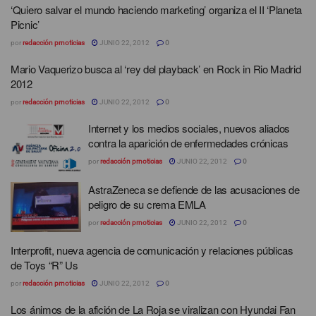
‘Quiero salvar el mundo haciendo marketing’ organiza el II ‘Planeta
Picnic’
por
redacción prnoticias
JUNIO 22, 2012
0
Mario Vaquerizo busca al ‘rey del playback’ en Rock in Rio Madrid
2012
por
redacción prnoticias
JUNIO 22, 2012
0
Internet y los medios sociales, nuevos aliados
contra la aparición de enfermedades crónicas
por
redacción prnoticias
JUNIO 22, 2012
0
AstraZeneca se defiende de las acusaciones de
peligro de su crema EMLA
por
redacción prnoticias
JUNIO 22, 2012
0
Interprofit, nueva agencia de comunicación y relaciones públicas
de Toys “R” Us
por
redacción prnoticias
JUNIO 22, 2012
0
Los ánimos de la afición de La Roja se viralizan con Hyundai Fan