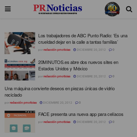
Los trabajadores de ABC Punto Radio: ‘Es una
crueldad dejar en la calle a tantas familias’
por
redacción prnoticias
DICIEMBRE 20, 2012
0
20MINUTOS.es abre dos nuevos sites en
Estados Unidos y México
por
redacción prnoticias
DICIEMBRE 20, 2012
0
Una máquina convierte deseos en piezas únicas de vidrio
reciclado
por
redacción prnoticias
DICIEMBRE 20, 2012
0
FACE presenta una nueva app para celíacos
por
redacción prnoticias
DICIEMBRE 20, 2012
0