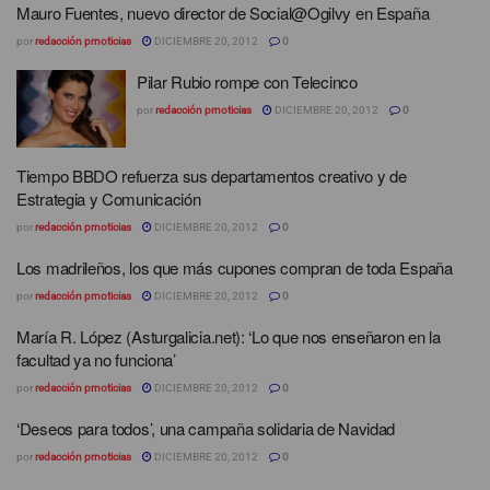
Mauro Fuentes, nuevo director de Social@Ogilvy en España
por
redacción prnoticias
DICIEMBRE 20, 2012
0
Pilar Rubio rompe con Telecinco
por
redacción prnoticias
DICIEMBRE 20, 2012
0
Tiempo BBDO refuerza sus departamentos creativo y de
Estrategia y Comunicación
por
redacción prnoticias
DICIEMBRE 20, 2012
0
Los madrileños, los que más cupones compran de toda España
por
redacción prnoticias
DICIEMBRE 20, 2012
0
María R. López (Asturgalicia.net): ‘Lo que nos enseñaron en la
facultad ya no funciona’
por
redacción prnoticias
DICIEMBRE 20, 2012
0
‘Deseos para todos’, una campaña solidaria de Navidad
por
redacción prnoticias
DICIEMBRE 20, 2012
0