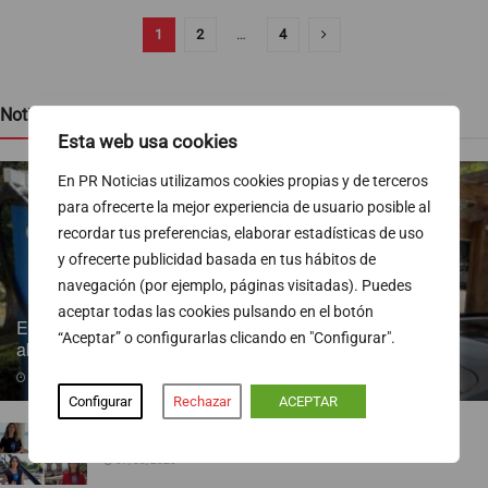
1
2
…
4
Noticias recientes
Esta web usa cookies
En PR Noticias utilizamos cookies propias y de terceros
para ofrecerte la mejor experiencia de usuario posible al
recordar tus preferencias, elaborar estadísticas de uso
y ofrecerte publicidad basada en tus hábitos de
navegación (por ejemplo, páginas visitadas). Puedes
aceptar todas las cookies pulsando en el botón
Endesa pone a disposición más de 300 puntos de recarga
“Aceptar” o configurarlas clicando en "Configurar".
abiertos al público
07/08/2026
Configurar
Rechazar
ACEPTAR
TVE ejecuta un nuevo baile de corresponsales
07/08/2026